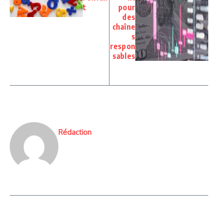
t
pour
des
chaîne
s
respon
sables
Rédaction