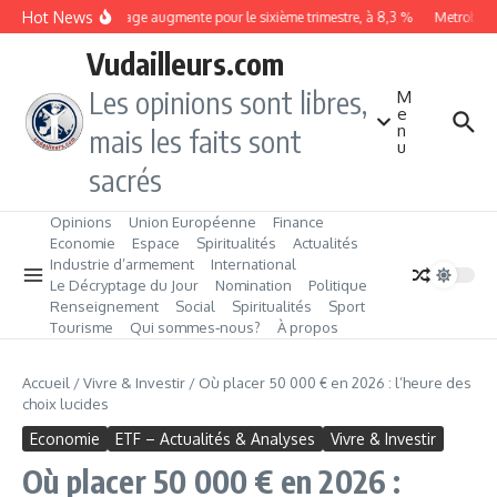
Aller au contenu
Hot News
Le chômage augmente pour le sixième trimestre, à 8,3 %
Metrobus re
Vudailleurs.com
Les opinions sont libres,
M
e
n
mais les faits sont
u
sacrés
Opinions
Union Européenne
Finance
Economie
Espace
Spiritualités
Actualités
Industrie d’armement
International
Le Décryptage du Jour
Nomination
Politique
Renseignement
Social
Spiritualités
Sport
Tourisme
Qui sommes‑nous?
À propos
Accueil
/
Vivre & Investir
/
Où placer 50 000 € en 2026 : l’heure des
choix lucides
Economie
ETF – Actualités & Analyses
Vivre & Investir
Où placer 50 000 € en 2026 :