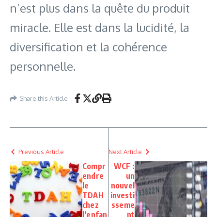
n’est plus dans la quête du produit
miracle. Elle est dans la lucidité, la
diversification et la cohérence
personnelle.
Share this Article
Previous Article
Next Article
Compr
WCF :
endre
un
le
nouvel
TDAH
investi
chez
sseme
l’enfan
nt