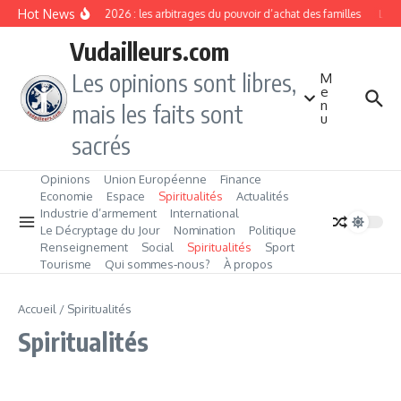
Aller au contenu
Hot News
Rentrée 2026 : les arbitrages du pouvoir d’achat des familles
L’Éve
Vudailleurs.com
Les opinions sont libres,
M
e
n
mais les faits sont
u
sacrés
Opinions
Union Européenne
Finance
Economie
Espace
Spiritualités
Actualités
Industrie d’armement
International
Le Décryptage du Jour
Nomination
Politique
Renseignement
Social
Spiritualités
Sport
Tourisme
Qui sommes‑nous?
À propos
Accueil
/
Spiritualités
Spiritualités