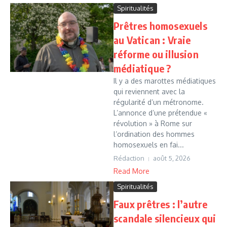
Spiritualités
Prêtres homosexuels
au Vatican : Vraie
réforme ou illusion
médiatique ?
Il y a des marottes médiatiques
qui reviennent avec la
régularité d’un métronome.
L’annonce d’une prétendue «
révolution » à Rome sur
l’ordination des hommes
homosexuels en fai...
Rédaction
août 5, 2026
Read More
Spiritualités
Faux prêtres : l’autre
scandale silencieux qui