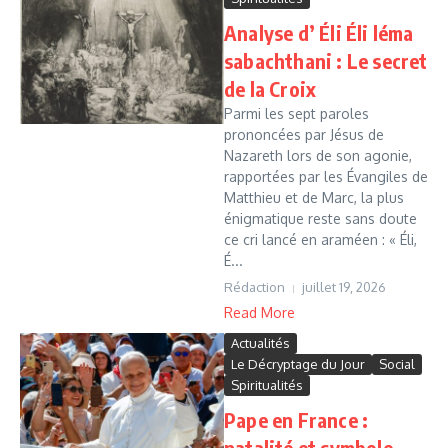
Analyse d’ Éli Éli léma
sabachthani : Le secret
de la Croix
Parmi les sept paroles
prononcées par Jésus de
Nazareth lors de son agonie,
rapportées par les Évangiles de
Matthieu et de Marc, la plus
énigmatique reste sans doute
ce cri lancé en araméen : « Éli,
É...
Rédaction
juillet 19, 2026
Read More
Actualités
Le Décryptage du Jour
Social
Spiritualités
Pape en France :
natalité et symbole