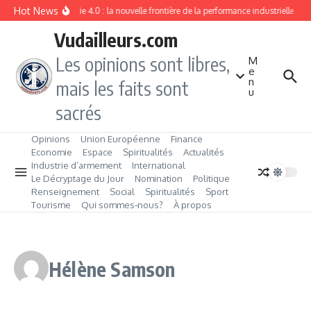
Aller au contenu
Hot News
Industrie 4.0 : la nouvelle frontière de la performance industrielle
F
Vudailleurs.com
Les opinions sont libres,
M
e
n
mais les faits sont
u
sacrés
Opinions
Union Européenne
Finance
Economie
Espace
Spiritualités
Actualités
Industrie d’armement
International
Le Décryptage du Jour
Nomination
Politique
Renseignement
Social
Spiritualités
Sport
Tourisme
Qui sommes‑nous?
À propos
Hélène Samson