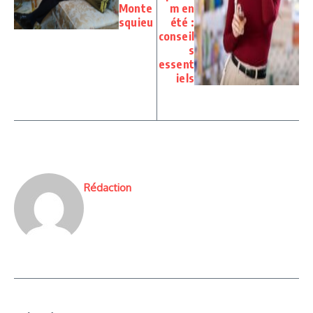
Monte
m en
squieu
été :
conseil
s
essent
iels
Rédaction