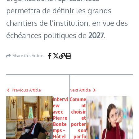
permettra de définir les grands
chantiers de l’institution, en vue des
échéances politiques de
2027
.
Share this Article
Previous Article
Next Article
Intervi
Comme
ew
nt
avec
choisir
Pierre
et
Bonte
porter
mps –
son
Hôtel
parfu