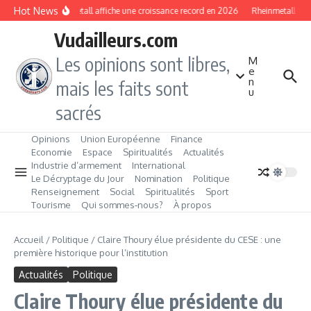
Aller au contenu
Hot News
Rheinmetall affiche une croissance record en 2026
Rheinmetall GMF
Vudailleurs.com
Les opinions sont libres,
M
e
n
mais les faits sont
u
sacrés
Opinions
Union Européenne
Finance
Economie
Espace
Spiritualités
Actualités
Industrie d’armement
International
Le Décryptage du Jour
Nomination
Politique
Renseignement
Social
Spiritualités
Sport
Tourisme
Qui sommes‑nous?
À propos
Accueil
/
Politique
/
Claire Thoury élue présidente du CESE : une
première historique pour l’institution
Actualités
Politique
Claire Thoury élue présidente du