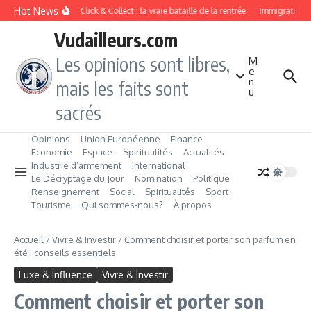
Aller au contenu
Hot News
Drive ou Click & Collect : la vraie bataille de la rentrée
Immigration de 
Vudailleurs.com
Les opinions sont libres,
M
e
n
mais les faits sont
u
sacrés
Opinions
Union Européenne
Finance
Economie
Espace
Spiritualités
Actualités
Industrie d’armement
International
Le Décryptage du Jour
Nomination
Politique
Renseignement
Social
Spiritualités
Sport
Tourisme
Qui sommes‑nous?
À propos
Accueil
/
Vivre & Investir
/
Comment choisir et porter son parfum en
été : conseils essentiels
Luxe & Influence
Vivre & Investir
Comment choisir et porter son