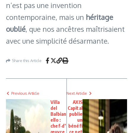
n’est pas une invention
contemporaine, mais un
héritage
oublié
, que nos ancêtres maîtrisaient
avec une simplicité désarmante.
Share this Article
Previous Article
Next Article
Villa
AXIS
del
Capital
Balbian
publie
ello :
un
chef‑d’
bénéfi
œuvre
ce net