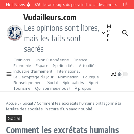
Aller au contenu
Hot News
Rentrée 2026 : les arbitrages du pouvoir d’achat des familles
L’Éveil 
Vudailleurs.com
Les opinions sont libres,
M
e
n
mais les faits sont
u
sacrés
Opinions
Union Européenne
Finance
Economie
Espace
Spiritualités
Actualités
Industrie d’armement
International
Le Décryptage du Jour
Nomination
Politique
Renseignement
Social
Spiritualités
Sport
Tourisme
Qui sommes‑nous?
À propos
Accueil
/
Social
/
Comment les excrétats humains ont façonné la
fertilité des sociétés : histoire d’un savoir oublié
Social
Comment les excrétats humains