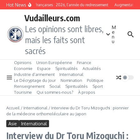
Aller au contenu
Hot News
Banques françaises : 2026, l’année du redressement
Augmentation de 
Vudailleurs.com
Les opinions sont libres,
M
e
n
mais les faits sont
u
sacrés
Opinions
Union Européenne
Finance
Economie
Espace
Spiritualités
Actualités
Industrie d’armement
International
Le Décryptage du Jour
Nomination
Politique
Renseignement
Social
Spiritualités
Sport
Tourisme
Qui sommes‑nous?
À propos
Accueil
/
International
/
Interview du Dr Toru Mizoguchi : pionnier
de la médecine orthomoléculaire au Japon
Asie
International
Interview du Dr Toru Mizoguchi :