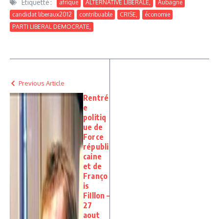
Étiquetté :
afrique
ALTERNATIVE LIBERALE,
Aubagne
candidat liberaux2012
contribuable
CRISE,
économie
PARTI LIBERAL DEMOCRATE,
Previous Article
Rentré
e
politiq
ue de
Force
républi
caine
et de
Franço
is
FiIllon –
27
aout