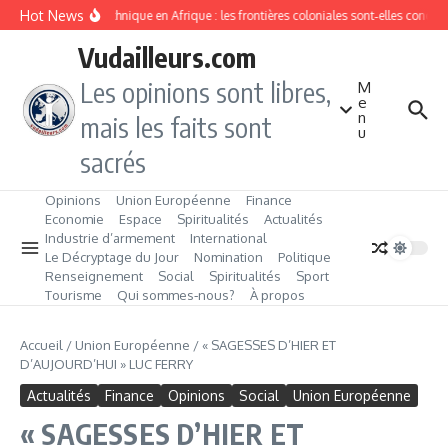
Aller au contenu
Hot News
Division ethnique en Afrique : les frontières coloniales sont‑elles condam
Vudailleurs.com
Les opinions sont libres,
M
e
n
mais les faits sont
u
sacrés
Opinions
Union Européenne
Finance
Economie
Espace
Spiritualités
Actualités
Industrie d’armement
International
Le Décryptage du Jour
Nomination
Politique
Renseignement
Social
Spiritualités
Sport
Tourisme
Qui sommes‑nous?
À propos
Accueil
/
Union Européenne
/
« SAGESSES D’HIER ET
D’AUJOURD’HUI » LUC FERRY
Actualités
Finance
Opinions
Social
Union Européenne
« SAGESSES D’HIER ET