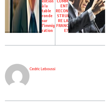
ention
COMM
à la
ENT
table
RECON
ronde
STRUI
sur
RE LA
l’immig
FRANC
ration
E?
Cedric Leboussi