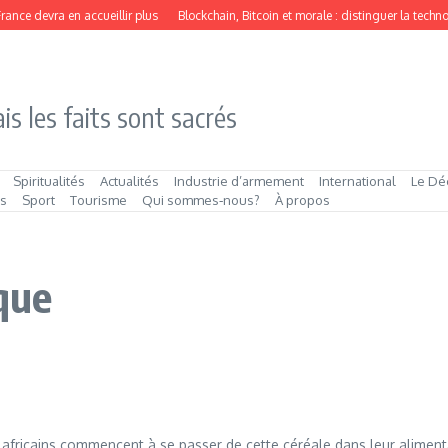
e devra en accueillir plus
Blockchain, Bitcoin et morale : distinguer la technolog
is les faits sont sacrés
Spiritualités
Actualités
Industrie d’armement
International
Le Dé
és
Sport
Tourisme
Qui sommes‑nous?
À propos
ique
africains commencent à se passer de cette céréale dans leur alimenta