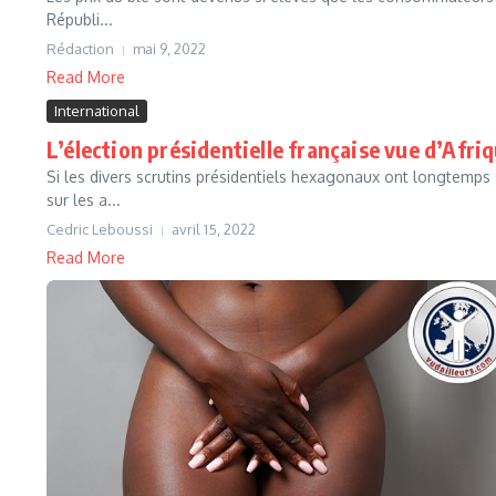
Républi...
Rédaction
mai 9, 2022
Read More
International
L’élection présidentielle française vue d’Af
Si les divers scrutins présidentiels hexagonaux ont longtemps 
sur les a...
Cedric Leboussi
avril 15, 2022
Read More