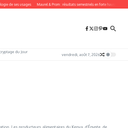
ie de ses usages
Maurel & Prom : résultats semestriels en forte hausse en 2026
cryptage du Jour
vendredi, août 7, 2026
tion. Les producteurs alimentaires du Kenya, d’Égypte, de