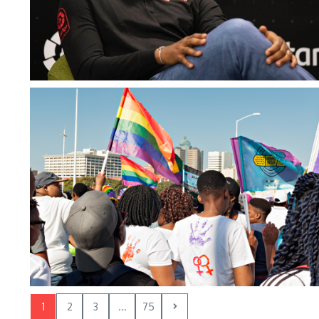
1
2
3
...
75