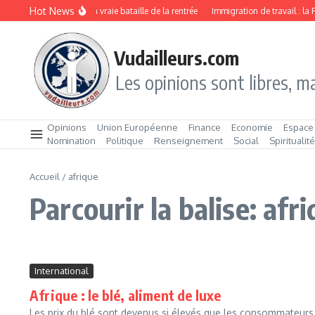
Aller au contenu
Hot News
ou Click & Collect : la vraie bataille de la rentrée
Immigration de travail : la Franc
Vudailleurs.com
Les opinions sont libres, ma
Opinions
Union Européenne
Finance
Economie
Espace
Nomination
Politique
Renseignement
Social
Spiritualit
Accueil
/
afrique
Parcourir la balise: afr
International
Afrique : le blé, aliment de luxe
Les prix du blé sont devenus si élevés que les consommateurs 