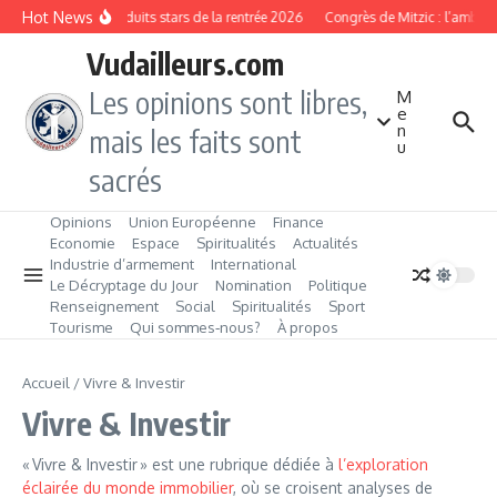
Aller au contenu
Hot News
Les produits stars de la rentrée 2026
Congrès de Mitzic : l’ambitio
Vudailleurs.com
Les opinions sont libres,
M
e
n
mais les faits sont
u
sacrés
Opinions
Union Européenne
Finance
Economie
Espace
Spiritualités
Actualités
Industrie d’armement
International
Le Décryptage du Jour
Nomination
Politique
Renseignement
Social
Spiritualités
Sport
Tourisme
Qui sommes‑nous?
À propos
Accueil
/
Vivre & Investir
Vivre & Investir
« Vivre & Investir » est une rubrique dédiée à
l’exploration
éclairée du monde immobilier
, où se croisent analyses de