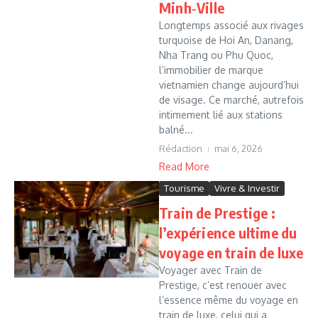
Minh‑Ville
Longtemps associé aux rivages
turquoise de Hoi An, Danang,
Nha Trang ou Phu Quoc,
l’immobilier de marque
vietnamien change aujourd’hui
de visage. Ce marché, autrefois
intimement lié aux stations
balné...
Rédaction
mai 6, 2026
Read More
Tourisme
Vivre & Investir
Train de Prestige :
l’expérience ultime du
voyage en train de luxe
Voyager avec Train de
Prestige, c’est renouer avec
l’essence même du voyage en
train de luxe, celui qui a