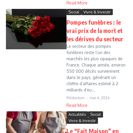
Read More
Social
Vivre & Investir
Pompes funèbres : le
vrai prix de la mort et
les dérives du secteur
Le secteur des pompes
funèbres reste l’un des
marchés les plus opaques de
France. Chaque année, environ
550 000 décès surviennent
dans le pays, générant un
chiffre d’affaires estimé à 2
milliards d’eu...
Rédaction
mai 4, 2026
Read More
Actualités
Social
Vivre & Investir
Le “Fait Maison” en