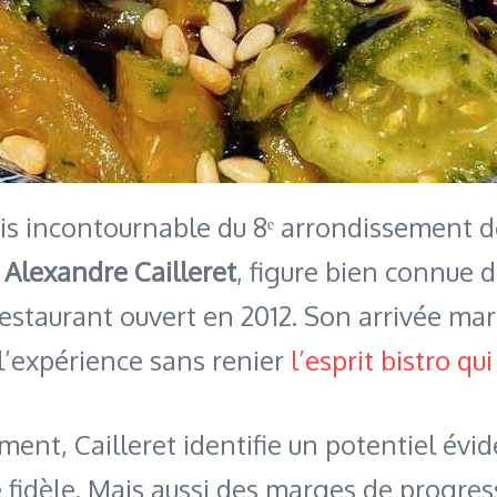
ais incontournable du 8ᵉ arrondissement de
,
Alexandre Cailleret
, figure bien connue d
restaurant ouvert en 2012. Son arrivée ma
’expérience sans renier
l’esprit bistro qui
ent, Cailleret identifie un potentiel évid
e fidèle. Mais aussi des marges de progres