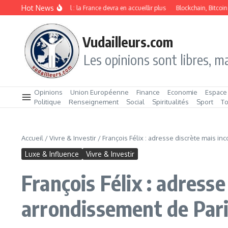
Aller au contenu
Hot News
mmigration de travail : la France devra en accueillir plus
Blockchain, Bitcoin et m
Vudailleurs.com
Les opinions sont libres, ma
Opinions
Union Européenne
Finance
Economie
Espace
Politique
Renseignement
Social
Spiritualités
Sport
T
Accueil
/
Vivre & Investir
/
François Félix : adresse discrète mais i
Luxe & Influence
Vivre & Investir
François Félix : adress
arrondissement de Par