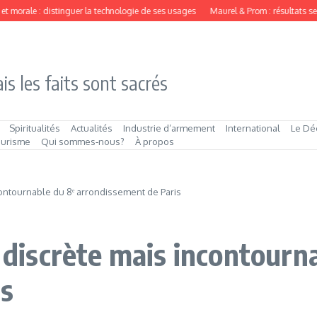
orale : distinguer la technologie de ses usages
Maurel & Prom : résultats semestr
is les faits sont sacrés
Spiritualités
Actualités
Industrie d’armement
International
Le Dé
ourisme
Qui sommes‑nous?
À propos
ncontournable du 8ᵉ arrondissement de Paris
e discrète mais incontourn
is