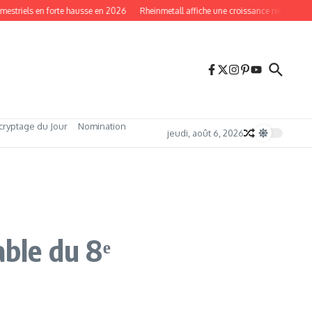
iels en forte hausse en 2026
Rheinmetall affiche une croissance record en 2026
cryptage du Jour
Nomination
jeudi, août 6, 2026
able du 8ᵉ