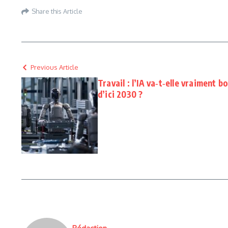
Share this Article
Previous Article
Travail : l’IA va‑t‑elle vraiment
d’ici 2030 ?