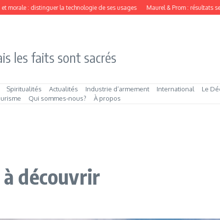
: distinguer la technologie de ses usages
Maurel & Prom : résultats semestriels 
is les faits sont sacrés
Spiritualités
Actualités
Industrie d’armement
International
Le Dé
ourisme
Qui sommes‑nous?
À propos
e à découvrir