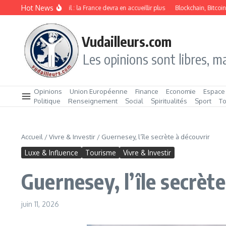
Aller au contenu
Hot News
tion de travail : la France devra en accueillir plus
Blockchain, Bitcoin et morale 
Vudailleurs.com
Les opinions sont libres, ma
Opinions
Union Européenne
Finance
Economie
Espace
Politique
Renseignement
Social
Spiritualités
Sport
T
Accueil
/
Vivre & Investir
/
Guernesey, l’île secrète à découvrir
Luxe & Influence
Tourisme
Vivre & Investir
Guernesey, l’île secrèt
juin 11, 2026