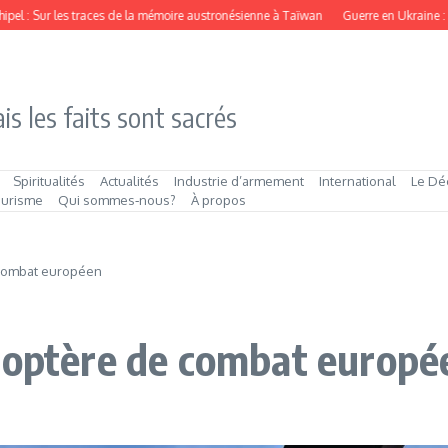
Sur les traces de la mémoire austronésienne à Taïwan
Guerre en Ukraine : la mer No
is les faits sont sacrés
Spiritualités
Actualités
Industrie d’armement
International
Le Dé
ourisme
Qui sommes‑nous?
À propos
 combat européen
icoptère de combat europé