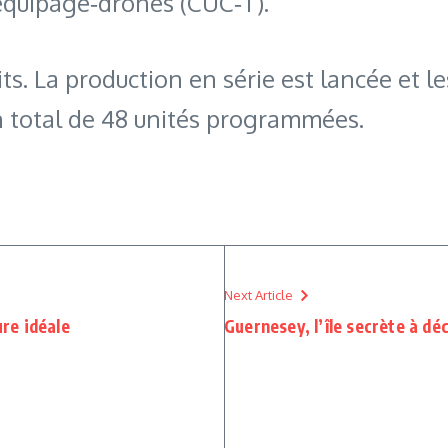
 équipage‑drones (CUC‑T).
ts. La production en série est lancée et l
un total de 48 unités programmées.
Next Article
ure idéale
Guernesey, l’île secrète à dé