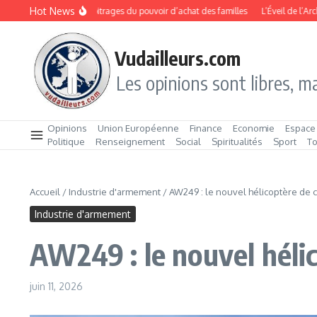
Aller au contenu
Hot News
e 2026 : les arbitrages du pouvoir d’achat des familles
L’Éveil de l’Archipel : 
Vudailleurs.com
Les opinions sont libres, ma
Opinions
Union Européenne
Finance
Economie
Espace
Politique
Renseignement
Social
Spiritualités
Sport
T
Accueil
/
Industrie d'armement
/
AW249 : le nouvel hélicoptère de
Industrie d'armement
AW249 : le nouvel hél
juin 11, 2026