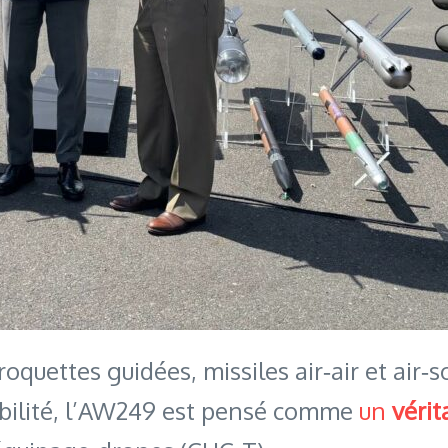
quettes guidées, missiles air‑air et air‑
abilité, l’AW249 est pensé comme
un
véri