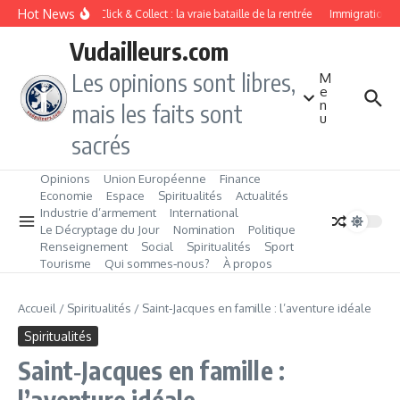
Aller au contenu
Hot News
Drive ou Click & Collect : la vraie bataille de la rentrée
Immigration de t
Vudailleurs.com
Les opinions sont libres,
M
e
n
mais les faits sont
u
sacrés
Opinions
Union Européenne
Finance
Economie
Espace
Spiritualités
Actualités
Industrie d’armement
International
Le Décryptage du Jour
Nomination
Politique
Renseignement
Social
Spiritualités
Sport
Tourisme
Qui sommes‑nous?
À propos
Accueil
/
Spiritualités
/
Saint‑Jacques en famille : l’aventure idéale
Spiritualités
Saint‑Jacques en famille :
l’aventure idéale