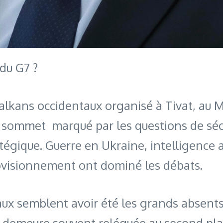
du G7 ?
lkans occidentaux organisé à Tivat, au M
n sommet marqué par les questions de sé
gique. Guerre en Ukraine, intelligence art
rovisionnement ont dominé les débats.
aux semblent avoir été les grands absent
 et demeure souvent reléguée au second pl