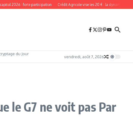
026 : forte participation
Crédit Agricole vise les 20 € : la dynamique reste intac
cryptage du Jour
vendredi, août 7, 2026
e le G7 ne voit pas Par