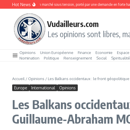
Aller au contenu
Hot News
dines en boîte : un marché sous tension, porté par une demande en forte hausse
Vudailleurs.com
Les opinions sont libres, ma
Opinions
Union Européenne
Finance
Economie
Espace
Nomination
Politique
Renseignement
Social
Spiritualit
Accueil
/
Opinions
/
Les Balkans occidentaux : le front géopolitiq
Europe
International
Opinions
Les Balkans occidentaux
Guillaume-Abraham M