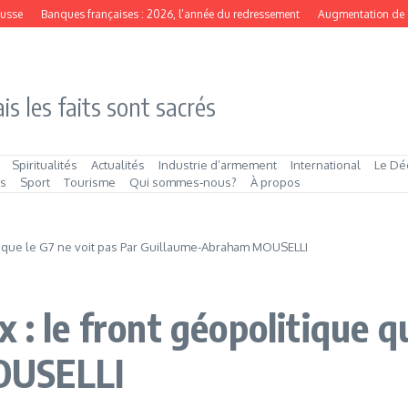
Banques françaises : 2026, l’année du redressement
Augmentation de capital 2
is les faits sont sacrés
Spiritualités
Actualités
Industrie d’armement
International
Le Dé
és
Sport
Tourisme
Qui sommes‑nous?
À propos
ue que le G7 ne voit pas Par Guillaume-Abraham MOUSELLI
 : le front géopolitique qu
OUSELLI