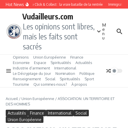
Aller au contenu
Hot News
Drive ou Click & Collect : la vraie bataille de la rentrée
Immigration de
Vudailleurs.com
Les opinions sont libres,
M
e
n
mais les faits sont
u
sacrés
Opinions
Union Européenne
Finance
Economie
Espace
Spiritualités
Actualités
Industrie d’armement
International
Le Décryptage du Jour
Nomination
Politique
Renseignement
Social
Spiritualités
Sport
Tourisme
Qui sommes‑nous?
À propos
Accueil
/
Union Européenne
/
ASSOCIATION: UN TERRITOIRE ET
DES HOMMES
Actualités
Finance
International
Social
Union Européenne