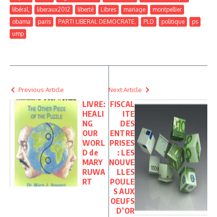
libéral,
liberaux2012
liberté
Libres
mariage
montpellier
obama
paris
PARTI LIBERAL DEMOCRATE,
PLD
politique
ps
ump
Previous Article
Next Article
LIVRE:
FISCAL
HEALI
ITE
NG
DES
OUR
ENTRE
WORL
PRISES
D de
: LES
MARY
NOUVE
RUWA
LLES
RT
POULE
S AUX
OEUFS
D’OR