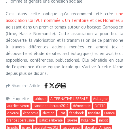
l’Homme et génère une cohésion sociale.
C’est dans cette optique qu’a récemment été créé
une
association loi 1901, nommée « Un Territoire et des Hommes »
agissant dans un premier temps autour du bocage Carrougien
(Orne, Basse Normandie). Cette association a pour but la
découverte, la valorisation et la transmission de ce patrimoine
à travers différentes actions menées en amont (ex. :
découverte et étude de sites archéologiques) et en aval (ex :
expositions, conférences, publications). Elle bénéficie en cela
de l’expérience d’une équipe locale qui s’active à cette tâche
depuis plus de dix ans.
Share this Article
Étiquetté :
afrique
ALTERNATIVE LIBERALE,
Aubagne
aurelien veron
candidat liberaux2012
démocratie
DETTE
divorce
économie
election
Etat
facebook
fiscalite
France
france liberalisme
galaxie liberale
guerre
hollande
impôt
Impôts
israel
legislative2012
les liberaux
liberal en Afrique