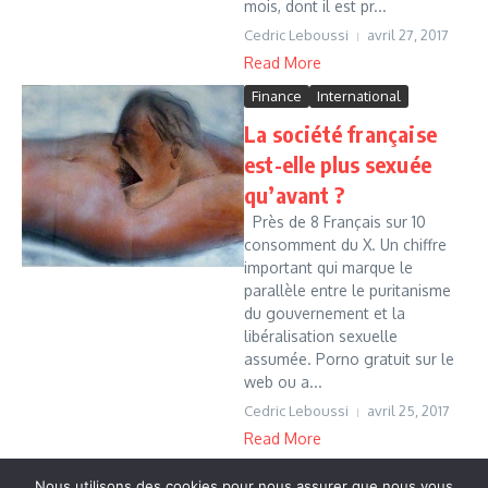
mois, dont il est pr...
Cedric Leboussi
avril 27, 2017
Read More
Finance
International
La société française
est-elle plus sexuée
qu’avant ?
Près de 8 Français sur 10
consomment du X. Un chiffre
important qui marque le
parallèle entre le puritanisme
du gouvernement et la
libéralisation sexuelle
assumée. Porno gratuit sur le
web ou a...
Cedric Leboussi
avril 25, 2017
Read More
1
2
3
...
48
Nous utilisons des cookies pour nous assurer que nous vous