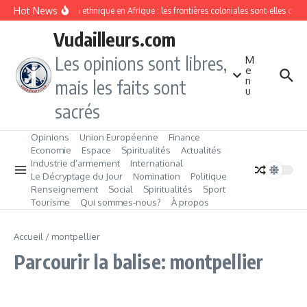
Aller au contenu
Hot News
Division ethnique en Afrique : les frontières coloniales sont‑elles con
Vudailleurs.com
Les opinions sont libres,
M
e
n
mais les faits sont
u
sacrés
Opinions
Union Européenne
Finance
Economie
Espace
Spiritualités
Actualités
Industrie d’armement
International
Le Décryptage du Jour
Nomination
Politique
Renseignement
Social
Spiritualités
Sport
Tourisme
Qui sommes‑nous?
À propos
Accueil
/
montpellier
Parcourir la balise: montpellier