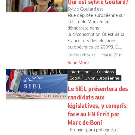
Qui est sylvie Goulard?
Sylvie Goulard est
élue députée européenne sur
la liste du Mouvement
démocrate dans
la circonscription Ouest de la
France lors des élections
européennes de 20093. El...
Cedric Leboussi
mai 16, 2017
Read More
International
Opinions
Social
Union Européenne
Le SIEL présentera des
candidats aux
législatives, y compris
face au FN Écrit par
Marc de Boni
Premier parti politique, et