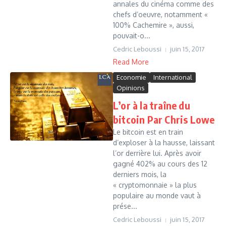
annales du cinéma comme des
chefs d’oeuvre, notamment «
100% Cachemire », aussi,
pouvait-o...
Cedric Leboussi
juin 15, 2017
Read More
Economie
International
Opinions
L’or à la traîne du
bitcoin Par Chris Lowe
Le bitcoin est en train
d’exploser à la hausse, laissant
l’or derrière lui. Après avoir
gagné 402% au cours des 12
derniers mois, la
« cryptomonnaie » la plus
populaire au monde vaut à
prése...
Cedric Leboussi
juin 15, 2017