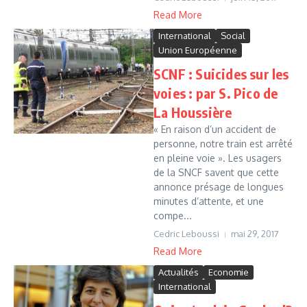
Read More
International
Social
Union Européenne
SCNF : Suicides sur les
voies : par S. Pico de
La Houssière
« En raison d’un accident de
personne, notre train est arrêté
en pleine voie ». Les usagers
de la SNCF savent que cette
annonce présage de longues
minutes d’attente, et une
compe...
Cedric Leboussi
mai 29, 2017
Read More
Actualités
Economie
International