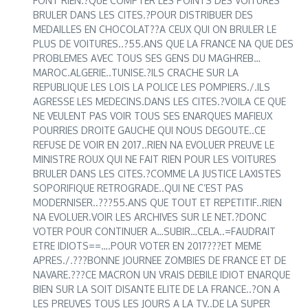
FONT RIEN.?QUE COMPTER LES POINTS DES VOITURES
BRULER DANS LES CITES.?POUR DISTRIBUER DES
MEDAILLES EN CHOCOLAT??A CEUX QUI ON BRULER LE
PLUS DE VOITURES..?55.ANS QUE LA FRANCE NA QUE DES
PROBLEMES AVEC TOUS SES GENS DU MAGHREB…
MAROC.ALGERIE..TUNISE.?ILS CRACHE SUR LA
REPUBLIQUE LES LOIS LA POLICE LES POMPIERS./.ILS
AGRESSE LES MEDECINS.DANS LES CITES.?VOILA CE QUE
NE VEULENT PAS VOIR TOUS SES ENARQUES MAFIEUX
POURRIES DROITE GAUCHE QUI NOUS DEGOUTE..CE
REFUSE DE VOIR EN 2017..RIEN NA EVOLUER PREUVE LE
MINISTRE ROUX QUI NE FAIT RIEN POUR LES VOITURES
BRULER DANS LES CITES.?COMME LA JUSTICE LAXISTES
SOPORIFIQUE RETROGRADE..QUI NE C’EST PAS
MODERNISER..???55.ANS QUE TOUT ET REPETITIF..RIEN
NA EVOLUER.VOIR LES ARCHIVES SUR LE NET.?DONC
VOTER POUR CONTINUER A…SUBIR…CELA..=FAUDRAIT
ETRE IDIOTS==….POUR VOTER EN 2017???ET MEME
APRES./.???BONNE JOURNEE ZOMBIES DE FRANCE ET DE
NAVARE.???CE MACRON UN VRAIS DEBILE IDIOT ENARQUE
BIEN SUR LA SOIT DISANTE ELITE DE LA FRANCE..?ON A
LES PREUVES TOUS LES JOURS A LA TV..DE LA SUPER