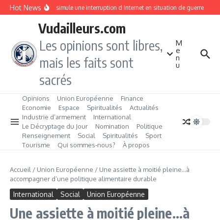
Aller au contenu
Hot News
Taiwan simule une interruption d Internet en situation de guerre
Chô
Vudailleurs.com
Les opinions sont libres,
M
e
n
mais les faits sont
u
sacrés
Opinions
Union Européenne
Finance
Economie
Espace
Spiritualités
Actualités
Industrie d’armement
International
Le Décryptage du Jour
Nomination
Politique
Renseignement
Social
Spiritualités
Sport
Tourisme
Qui sommes‑nous?
À propos
Accueil
/
Union Européenne
/
Une assiette à moitié pleine…à
accompagner d’une politique alimentaire durable
International
Social
Union Européenne
Une assiette à moitié pleine…à