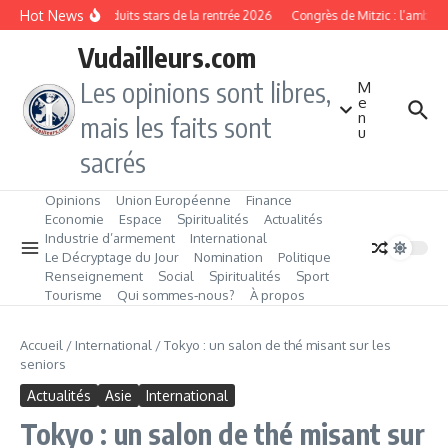
Aller au contenu
Hot News
Les produits stars de la rentrée 2026
Congrès de Mitzic : l’ambitio
Vudailleurs.com
Les opinions sont libres,
M
e
n
mais les faits sont
u
sacrés
Opinions
Union Européenne
Finance
Economie
Espace
Spiritualités
Actualités
Industrie d’armement
International
Le Décryptage du Jour
Nomination
Politique
Renseignement
Social
Spiritualités
Sport
Tourisme
Qui sommes‑nous?
À propos
Accueil
/
International
/
Tokyo : un salon de thé misant sur les
seniors
Actualités
Asie
International
Tokyo : un salon de thé misant sur