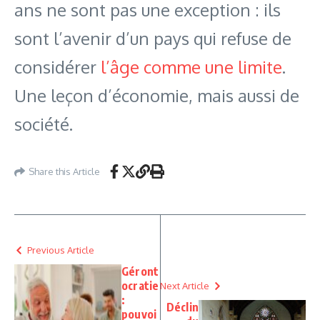
ans ne sont pas une exception : ils
sont l’avenir d’un pays qui refuse de
considérer
l’âge comme une limite
.
Une leçon d’économie, mais aussi de
société.
Share this Article
Previous Article
Géront
ocratie
Next Article
:
Déclin
pouvoi