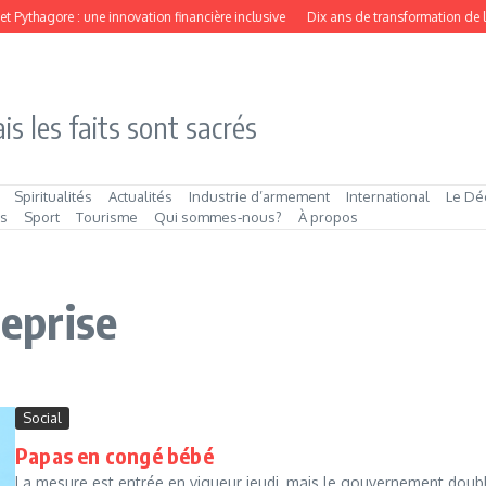
thagore : une innovation financière inclusive
Dix ans de transformation de l’innov
is les faits sont sacrés
Spiritualités
Actualités
Industrie d’armement
International
Le Dé
és
Sport
Tourisme
Qui sommes‑nous?
À propos
reprise
Social
Papas en congé bébé
La mesure est entrée en vigueur jeudi, mais le gouvernement double 