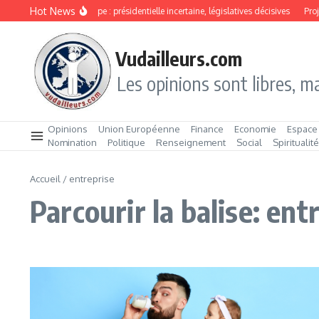
Aller au contenu
Hot News
São Tomé‑et‑Principe : présidentielle incertaine, législatives décisives
Projet Py
Vudailleurs.com
Les opinions sont libres, ma
Opinions
Union Européenne
Finance
Economie
Espace
Nomination
Politique
Renseignement
Social
Spiritualit
Accueil
/
entreprise
Parcourir la balise: ent