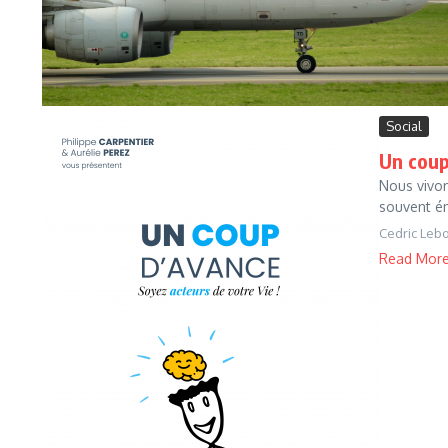
Social
Un coup
Nous vivon
souvent én
Cedric Leb
Read Mor