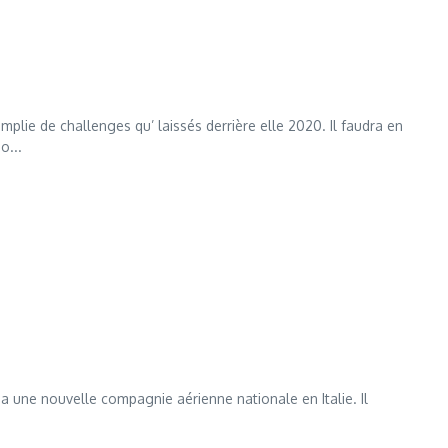
plie de challenges qu’ laissés derrière elle 2020. Il faudra en
o...
 il y a une nouvelle compagnie aérienne nationale en Italie. Il