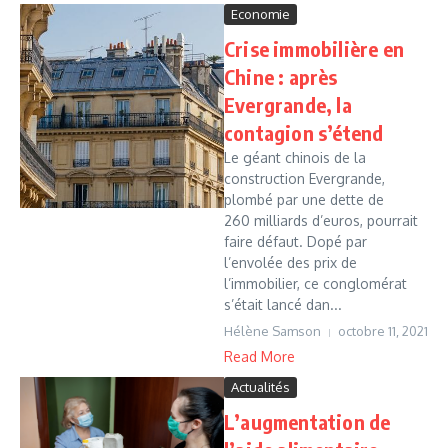
Economie
Crise immobilière en
Chine : après
Evergrande, la
contagion s’étend
Le géant chinois de la
construction Evergrande,
plombé par une dette de
260 milliards d’euros, pourrait
faire défaut. Dopé par
l’envolée des prix de
l’immobilier, ce conglomérat
s’était lancé dan...
Hélène Samson
octobre 11, 2021
Read More
Actualités
L’augmentation de