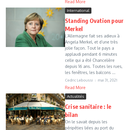
Read More
International
Standing Ovation pour
Merkel
L’Allemagne fait ses adieux à
Angela Merkel, et d’une très
jolie façon. Tout le pays a
applaudi pendant 6 minutes
celle qui a été Chancelière
depuis 16 ans. Toutes les rues,
les fenêtres, les balcons ...
Cedric Leboussi
mai 31, 2021
Read More
Actualités
Crise sanitaire : le
bilan
On le savait depuis les
péripéties liées au port du