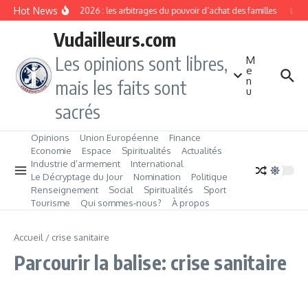
Aller au contenu
Hot News
Rentrée 2026 : les arbitrages du pouvoir d’achat des familles
L’Éve
Vudailleurs.com
Les opinions sont libres,
M
e
n
mais les faits sont
u
sacrés
Opinions
Union Européenne
Finance
Economie
Espace
Spiritualités
Actualités
Industrie d’armement
International
Le Décryptage du Jour
Nomination
Politique
Renseignement
Social
Spiritualités
Sport
Tourisme
Qui sommes‑nous?
À propos
Accueil
/
crise sanitaire
Parcourir la balise: crise sanitaire