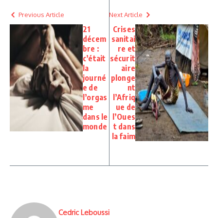
Previous Article
Next Article
21
Crises
décem
sanitai
bre :
re et
c’était
sécurit
la
aire
journé
plonge
e de
nt
l’orgas
l’Afriq
me
ue de
dans le
l’Oues
monde
t dans
la faim
Cedric Leboussi