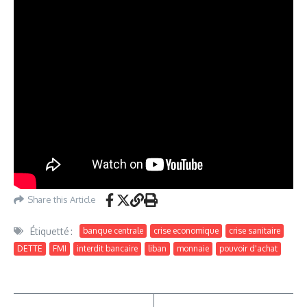
Share this Article
Étiquetté :
banque centrale
crise economique
crise sanitaire
DETTE
FMI
interdit bancaire
liban
monnaie
pouvoir d'achat