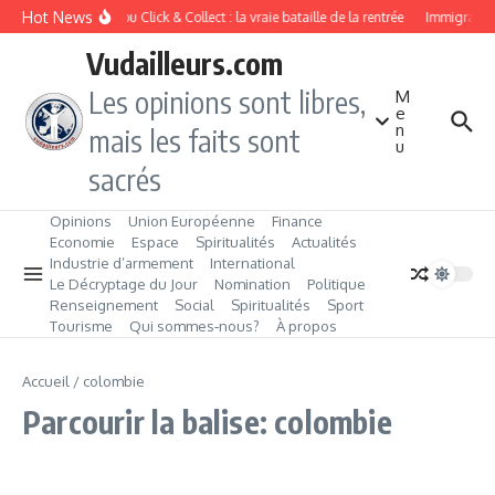
Aller au contenu
Hot News
Drive ou Click & Collect : la vraie bataille de la rentrée
Immigration 
Vudailleurs.com
Les opinions sont libres,
M
e
n
mais les faits sont
u
sacrés
Opinions
Union Européenne
Finance
Economie
Espace
Spiritualités
Actualités
Industrie d’armement
International
Le Décryptage du Jour
Nomination
Politique
Renseignement
Social
Spiritualités
Sport
Tourisme
Qui sommes‑nous?
À propos
Accueil
/
colombie
Parcourir la balise: colombie