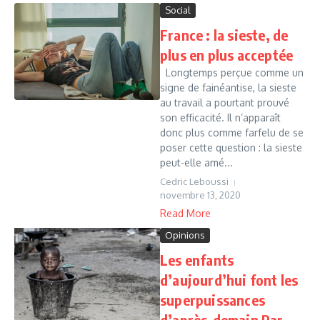
Social
France : la sieste, de
plus en plus acceptée
Longtemps perçue comme un
signe de fainéantise, la sieste
au travail a pourtant prouvé
son efficacité. Il n’apparaît
donc plus comme farfelu de se
poser cette question : la sieste
peut-elle amé...
Cedric Leboussi
novembre 13, 2020
Read More
Opinions
Les enfants
d’aujourd’hui font les
superpuissances
d’après-demain Par