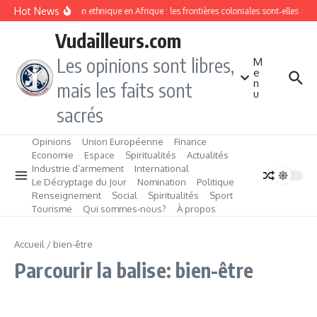
Aller au contenu
Hot News
Division ethnique en Afrique : les frontières coloniales sont‑elles c
Vudailleurs.com
Les opinions sont libres,
M
e
n
mais les faits sont
u
sacrés
Opinions
Union Européenne
Finance
Economie
Espace
Spiritualités
Actualités
Industrie d’armement
International
Le Décryptage du Jour
Nomination
Politique
Renseignement
Social
Spiritualités
Sport
Tourisme
Qui sommes‑nous?
À propos
Accueil
/
bien-être
Parcourir la balise: bien-être