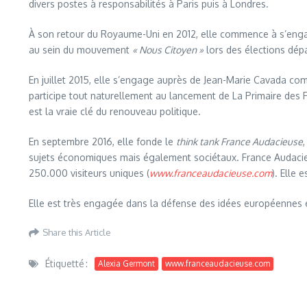
divers postes à responsabilités à Paris puis à Londres.
À son retour du Royaume-Uni en 2012, elle commence à s’engager
au sein du mouvement
« Nous Citoyen »
lors des élections dépa
En juillet 2015, elle s’engage auprès de Jean-Marie Cavada c
participe tout naturellement au lancement de La Primaire des Fr
est la vraie clé du renouveau politique.
En septembre 2016, elle fonde le
think tank France Audacieuse
sujets économiques mais également sociétaux. France Audacieus
250.000 visiteurs uniques (
www.franceaudacieuse.com
). Elle
Elle est très engagée dans la défense des idées européennes 
Share this Article
Étiquetté :
Alexia Germont
www.franceaudacieuse.com