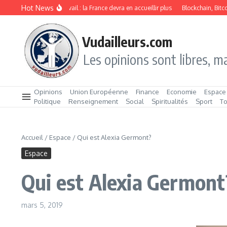
Aller au contenu
Hot News
Immigration de travail : la France devra en accueillir plus
Blockchain, Bitcoin 
Vudailleurs.com
Les opinions sont libres, ma
Opinions
Union Européenne
Finance
Economie
Espace
Politique
Renseignement
Social
Spiritualités
Sport
T
Accueil
/
Espace
/
Qui est Alexia Germont?
Espace
Qui est Alexia Germont
mars 5, 2019