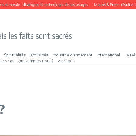
et morale : distinguer la technologie de ses usages
Maurel & Prom : résultats se
is les faits sont sacrés
Spiritualités
Actualités
Industrie d’armement
International
Le Dé
ourisme
Qui sommes‑nous?
À propos
?