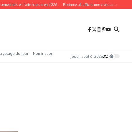
mestriels en forte hausse en 2026
Rheinmetall affiche une croissance record en 
cryptage du Jour
Nomination
jeudi, août 6, 2026