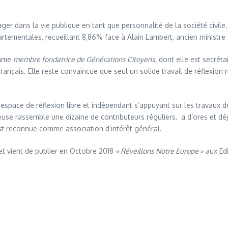
 dans la vie publique en tant que personnalité de la société civile.
rtementales, recueillant 8,86% face à Alain Lambert, ancien ministre 
omme
membre fondatrice de Générations Citoyens,
dont elle est secréta
ançais. Elle reste convaincue que seul un solide travail de réflexion
, espace de réflexion libre et indépendant s’appuyant sur les travaux d
e rassemble une dizaine de contributeurs réguliers, a d’ores et déjà 
 est reconnue comme association d’intérêt général.
et vient de publier en Octobre 2018
« Réveillons Notre Europe »
aux Edi