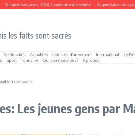
anques françaises : 2026, l’année du redressement
Augmentation de capital 202
is les faits sont sacrés
Spiritualités
Actualités
Industrie d’armement
International
Le Dé
és
Sport
Tourisme
Qui sommes‑nous?
À propos
Mathieu Larnaudie
s: Les jeunes gens par M