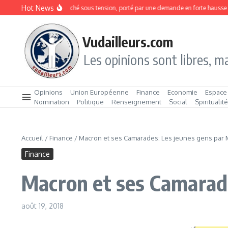
Aller au contenu
Hot News
nes en boîte : un marché sous tension, porté par une demande en forte hausse
B
Vudailleurs.com
Les opinions sont libres, ma
Opinions
Union Européenne
Finance
Economie
Espace
Nomination
Politique
Renseignement
Social
Spiritualit
Accueil
/
Finance
/
Macron et ses Camarades: Les jeunes gens par 
Finance
Macron et ses Camarade
août 19, 2018