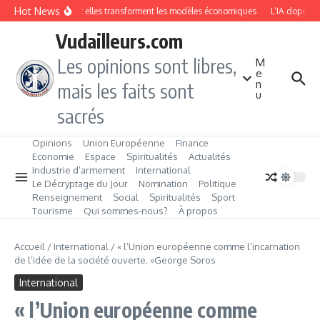
Aller au contenu
Hot News
Fintech : comment elles transforment les modèles économiques
L’IA dope les p
Vudailleurs.com
Les opinions sont libres,
M
e
n
mais les faits sont
u
sacrés
Opinions
Union Européenne
Finance
Economie
Espace
Spiritualités
Actualités
Industrie d’armement
International
Le Décryptage du Jour
Nomination
Politique
Renseignement
Social
Spiritualités
Sport
Tourisme
Qui sommes‑nous?
À propos
Accueil
/
International
/
« l’Union européenne comme l’incarnation
de l’idée de la société ouverte. »George Soros
International
« l’Union européenne comme