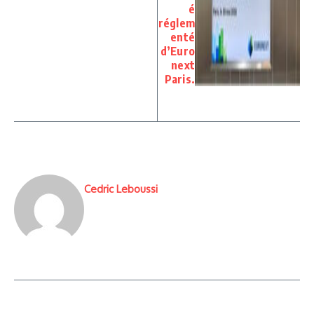
é
réglem
enté
d’Euro
next
Paris.
Cedric Leboussi