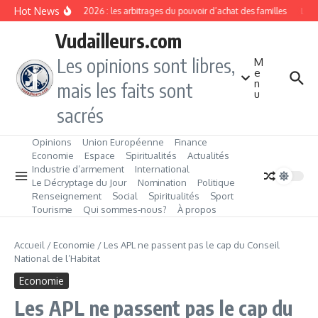
Aller au contenu
Hot News
Rentrée 2026 : les arbitrages du pouvoir d’achat des familles
L’Éve
Vudailleurs.com
Les opinions sont libres,
M
e
n
mais les faits sont
u
sacrés
Opinions
Union Européenne
Finance
Economie
Espace
Spiritualités
Actualités
Industrie d’armement
International
Le Décryptage du Jour
Nomination
Politique
Renseignement
Social
Spiritualités
Sport
Tourisme
Qui sommes‑nous?
À propos
Accueil
/
Economie
/
Les APL ne passent pas le cap du Conseil
National de l’Habitat
Economie
Les APL ne passent pas le cap du