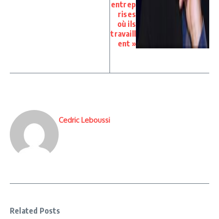
entrep
rises
où ils
travaill
ent »
Cedric Leboussi
Related Posts