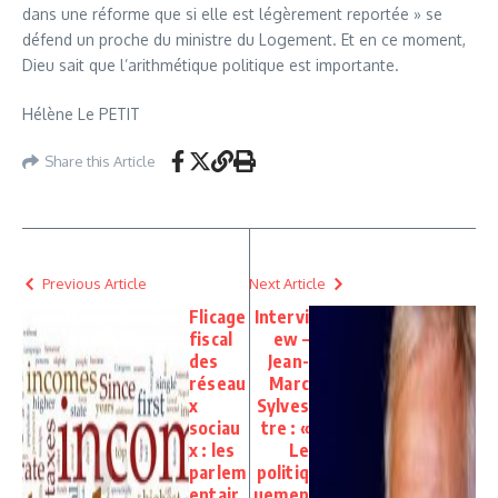
dans une réforme que si elle est légèrement reportée » se
défend un proche du ministre du Logement. Et en ce moment,
Dieu sait que l’arithmétique politique est importante.
Hélène Le PETIT
Share this Article
Previous Article
Next Article
Flicage
Intervi
fiscal
ew –
des
Jean-
réseau
Marc
x
Sylves
sociau
tre : «
x : les
Le
parlem
politiq
entair
uemen