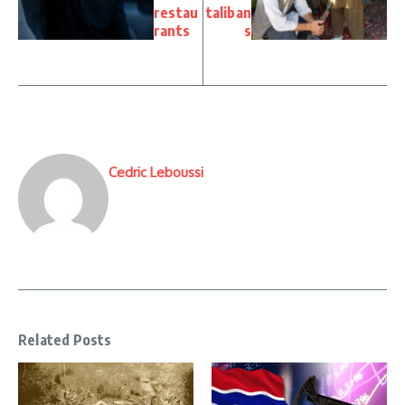
restau
taliban
rants
s
Cedric Leboussi
Related Posts