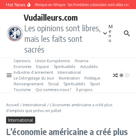
Aller au contenu
Hot News
Division ethnique en Afrique : les frontières coloniales sont‑elles conda
Vudailleurs.com
Les opinions sont libres,
M
e
n
mais les faits sont
u
sacrés
Opinions
Union Européenne
Finance
Economie
Espace
Spiritualités
Actualités
Industrie d’armement
International
Le Décryptage du Jour
Nomination
Politique
Renseignement
Social
Spiritualités
Sport
Tourisme
Qui sommes‑nous?
À propos
Accueil
/
International
/
L’économie américaine a créé plus
d’emplois que prévu en juillet
International
L’économie américaine a créé plus