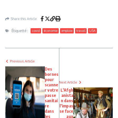
Share this Article
Étiquetté :
covid
économie
emploie
travail
USA
Previous Article
Des
bornes
pour
Next Article
scanne
r votre
L’Afgh
passe
anista
sanitai
n dans
re
l’impas
dans
se face
les
aux