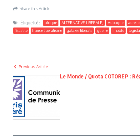
Share this Article
Étiquetté :
afrique
ALTERNATIVE LIBERALE,
Aubagne
aurelie
fiscalite
france liberalisme
galaxie liberale
guerre
Impôts
legisl
Previous Article
Le Monde / Quota COTOREP : Réa