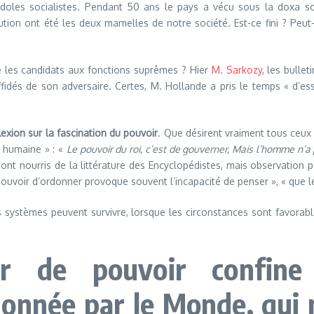
idoles socialistes. Pendant 50 ans le pays a vécu sous la doxa soc
ibution ont été les deux mamelles de notre société. Est-ce fini ? Peu
ire les candidats aux fonctions suprêmes ? Hier
M. Sarkozy
, les bulle
fidés de son adversaire. Certes, M. Hollande a pris le temps « d’e
exion sur la fascination du pouvoir
. Que désirent vraiment tous ceux 
n humaine » : «
Le pouvoir du roi, c’est de gouverner, Mais l’homme n’a 
sont nourris de la littérature des Encyclopédistes, mais observation 
le pouvoir d’ordonner provoque souvent l’incapacité de penser », « qu
s systèmes peuvent survivre, lorsque les circonstances sont favorable
sir de pouvoir confine
donnée par le Monde, qui n