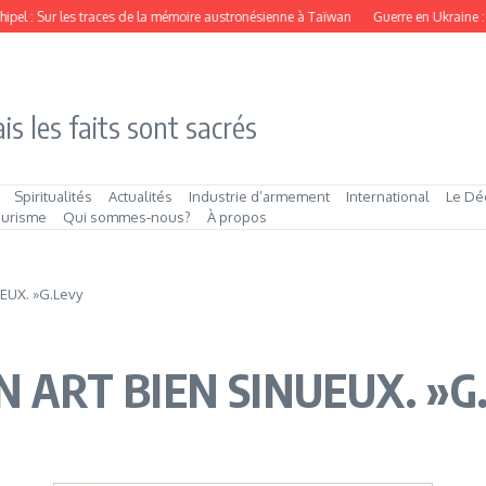
el : Sur les traces de la mémoire austronésienne à Taïwan
Guerre en Ukraine : la m
is les faits sont sacrés
Spiritualités
Actualités
Industrie d’armement
International
Le Dé
ourisme
Qui sommes‑nous?
À propos
EUX. »G.Levy
N ART BIEN SINUEUX. »G