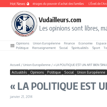
Aller au contenu
Hot News
entrée 2026 : les arbitrages du pouvoir d’achat des familles
L’Éveil de l’Archip
Vudailleurs.com
Les opinions sont libres, ma
Opinions
Union Européenne
Finance
Economie
Espace
Politique
Renseignement
Social
Spiritualités
Sport
T
Accueil
/
Union Européenne
/
« LA POLITIQUE EST UN ART BIEN SINU
Actualités
Opinions
Politique
Social
Union Européenne
« LA POLITIQUE EST U
janvier 21, 2014