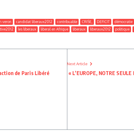
n veron
candidat liberaux2012
contribuable
CRISE,
DEFICIT
démocratie
ative2012
les liberaux
liberal en Afrique
liberaux
liberaux2012
politique
Next Article
ction de Paris Libéré
« L’EUROPE, NOTRE SEULE