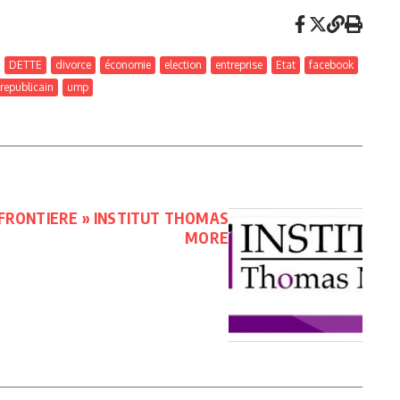
DETTE
divorce
économie
election
entreprise
Etat
facebook
republicain
ump
 FRONTIERE » INSTITUT THOMAS
MORE