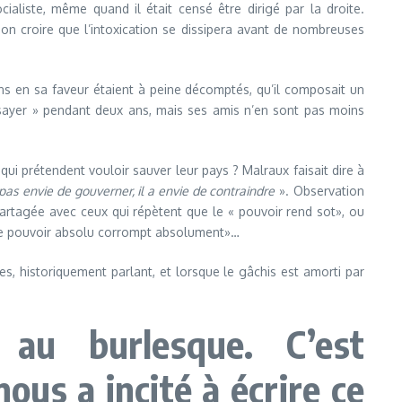
ialiste, même quand il était censé être dirigé par la droite.
t-on croire que l’intoxication se dissipera avant de nombreuses
tins en sa faveur étaient à peine décomptés, qu’il composait un
ssayer » pendant deux ans, mais ses amis n’en sont pas moins
qui prétendent vouloir sauver leur pays ? Malraux faisait dire à
pas envie de gouverner, il a envie de contraindre
». Observation
partagée avec ceux qui répètent que le « pouvoir rend sot», ou
e le pouvoir absolu corrompt absolument»…
s, historiquement parlant, et lorsque le gâchis est amorti par
 au burlesque. C’est
ous a incité à écrire ce