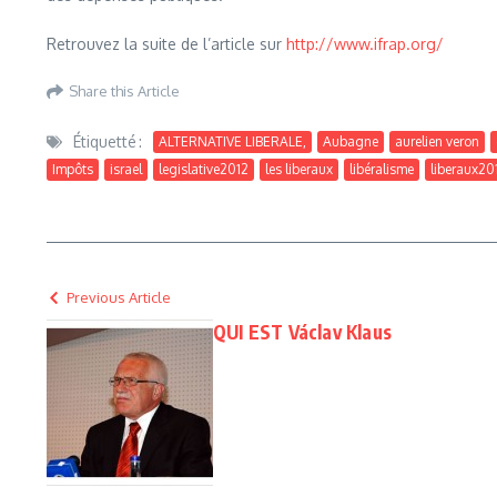
Retrouvez la suite de l’article sur
http://www.ifrap.org/
Share this Article
Étiquetté :
ALTERNATIVE LIBERALE,
Aubagne
aurelien veron
Impôts
israel
legislative2012
les liberaux
libéralisme
liberaux20
Previous Article
QUI EST Václav Klaus