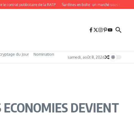
contrat publicitaire de la RATP
Sardines en boîte : un marché sous tension, por
cryptage du Jour
Nomination
samedi, août 8, 2026
IES ECONOMIES DEVIENT