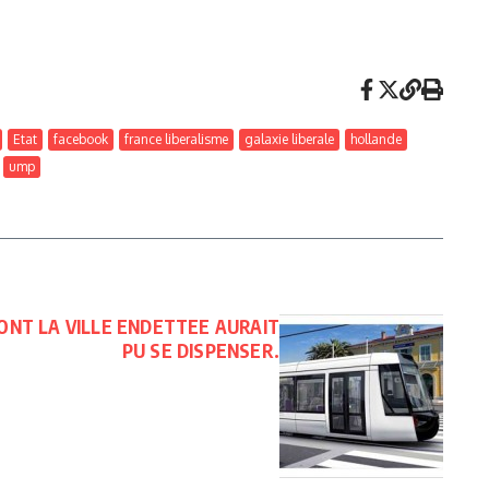
Etat
facebook
france liberalisme
galaxie liberale
hollande
ump
ONT LA VILLE ENDETTEE AURAIT
PU SE DISPENSER.