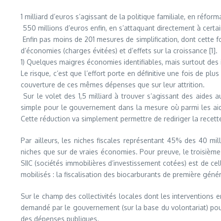
1 milliard d’euros s’agissant de la politique familiale, en réfo
550 millions d’euros enfin, en s’attaquant directement à certai
Enfin pas moins de 201 mesures de simplification, dont cette fo
d’économies (charges évitées) et d’effets sur la croissance [1].
1) Quelques maigres économies identifiables, mais surtout des 
Le risque, c’est que l’effort porte en définitive une fois de 
couverture de ces mêmes dépenses que sur leur attrition.
Sur le volet des 1,5 milliard à trouver s’agissant des aides a
simple pour le gouvernement dans la mesure où parmi les aide
Cette réduction va simplement permettre de rediriger la recette
Par ailleurs, les niches fiscales représentant 45% des 40 mil
niches que sur de vraies économies. Pour preuve, le troisième
SIIC (sociétés immobilières d’investissement cotées) est de cell
mobilisés : la fiscalisation des biocarburants de première géné
Sur le champ des collectivités locales dont les interventions en
demandé par le gouvernement (sur la base du volontariat) pourr
des dépenses publiques.