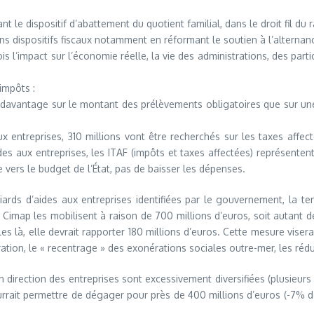
rmant le dispositif d’abattement du quotient familial, dans le droit fil
ns dispositifs fiscaux notamment en réformant le soutien à l’alternan
is l’impact sur l’économie réelle, la vie des administrations, des part
impôts :
plus davantage sur le montant des prélèvements obligatoires que sur 
ux entreprises, 310 millions vont être recherchés sur les taxes affe
s aux entreprises, les ITAF (impôts et taxes affectées) représenten
 vers le budget de l’État, pas de baisser les dépenses.
liards d’aides aux entreprises identifiées par le gouvernement, la t
 Cimap les mobilisent à raison de 700 millions d’euros, soit autant 
es là, elle devrait rapporter 180 millions d’euros. Cette mesure visera
ration, le « recentrage » des exonérations sociales outre-mer, les rédu
 direction des entreprises sont excessivement diversifiées (plusieurs m
ait permettre de dégager pour près de 400 millions d’euros (-7% de leu