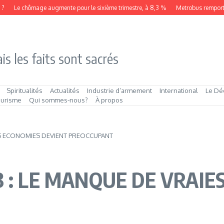
Le chômage augmente pour le sixième trimestre, à 8,3 %
Metrobus remporte le 
is les faits sont sacrés
Spiritualités
Actualités
Industrie d’armement
International
Le Dé
ourisme
Qui sommes‑nous?
À propos
AIES ECONOMIES DEVIENT PREOCCUPANT
2013 : LE MANQUE DE VRA