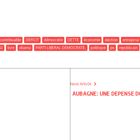
contribuable
DEFICIT
démocratie
DETTE
économie
election
entreprise
12
livre
obama
PARTI LIBERAL DEMOCRATE,
politique
ps
republicain
Next Article
AUBAGNE: UNE DEPENSE D