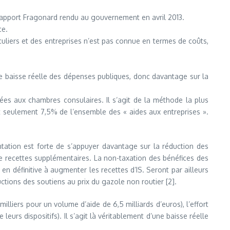
 du rapport Fragonard rendu au gouvernement en avril 2013.
ce.
iculiers et des entreprises n’est pas connue en termes de coûts,
une baisse réelle des dépenses publiques, donc davantage sur la
ctées aux chambres consulaires. Il s’agit de la méthode la plus
t seulement 7,5% de l’ensemble des « aides aux entreprises ».
entation est forte de s’appuyer davantage sur la réduction des
de recettes supplémentaires. La non-taxation des bénéfices des
 en définitive à augmenter les recettes d’IS. Seront par ailleurs
ctions des soutiens au prix du gazole non routier [2].
illiers pour un volume d’aide de 6,5 milliards d’euros), l’effort
rs dispositifs). Il s’agit là véritablement d’une baisse réelle