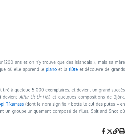
 1200 ans et on n’y trouve que des Islandais », mais sa mère
que où elle apprend le
piano
et la
flûte
et découvre de grands
st tiré à quelque 5 000 exemplaires, et devient un grand succès
ui devient
Alfur Út Úr Hól
) et quelques compositions de Björk.
pi Tíkarrass
(dont le nom signifie « botte le cul des putes » en
ent un groupe uniquement composé de filles,
Spit and Snot
où