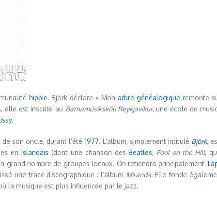
mmunauté
hippie
. Björk déclare « Mon
arbre généalogique
remonte sur
, elle est inscrite au
Barnamúsíkskóli Reykjavíkur
, une école de musi
ussy
.
e de son oncle, durant l’été
1977
. L’album, simplement intitulé
Björk
, e
ises en
islandais
(dont une chanson des
Beatles
,
Fool on the Hill
, q
un grand nombre de groupes locaux. On retiendra principalement
Tap
aissé une trace discographique : l’album
Miranda
. Elle fonde égalem
où la musique est plus influencée par le jazz.