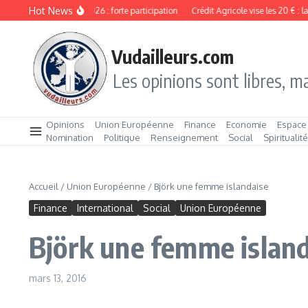
Aller au contenu
Hot News
tation de capital 2026 : forte participation
Crédit Agricole vise les 20 € : la d
Vudailleurs.com
Les opinions sont libres, ma
Opinions
Union Européenne
Finance
Economie
Espace
Nomination
Politique
Renseignement
Social
Spiritualit
Accueil
/
Union Européenne
/
Björk une femme islandaise
Finance
International
Social
Union Européenne
Björk une femme islan
mars 13, 2016