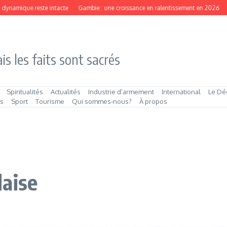
ynamique reste intacte
Gambie : une croissance en ralentissement en 2026
São
is les faits sont sacrés
Spiritualités
Actualités
Industrie d’armement
International
Le Dé
és
Sport
Tourisme
Qui sommes‑nous?
À propos
daise