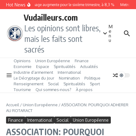
Aller au contenu
Hot News
Le chômage augmente pour le sixième trimestre, à 8,3 %
Metrobus r
Vudailleurs.com
Les opinions sont libres,
M
e
n
mais les faits sont
u
sacrés
Opinions
Union Européenne
Finance
Economie
Espace
Spiritualités
Actualités
Industrie d’armement
International
Le Décryptage du Jour
Nomination
Politique
Renseignement
Social
Spiritualités
Sport
Tourisme
Qui sommes‑nous?
À propos
Accueil
/
Union Européenne
/
ASSOCIATION: POURQUOI ADHERER
AU ROTARACT
Finance
International
Social
Union Européenne
ASSOCIATION: POURQUOI