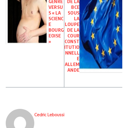
GENRE
DE LA
VERSU
BCE
S « LA
SOUS
SCIENC
LA
E
LOUPE
BOURG
DE LA
EOISE
COUR
»
CONST
ITUTIO
NNELL
E
ALLEM
ANDE
Cedric Leboussi