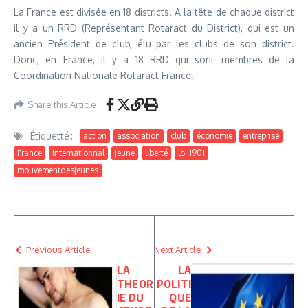
La France est divisée en 18 districts. A la tête de chaque district
il y a un RRD (Représentant Rotaract du District), qui est un
ancien Président de club, élu par les clubs de son district.
Donc, en France, il y a 18 RRD qui sont membres de la
Coordination Nationale Rotaract France.
Share this Article
Étiquetté :
action
association
club
économie
entreprise
France
internationnal
jeune
liberté
loi 1901
mouvementdesjeunes
Previous Article
Next Article
LA
LA
THEOR
POLITI
IE DU
QUE