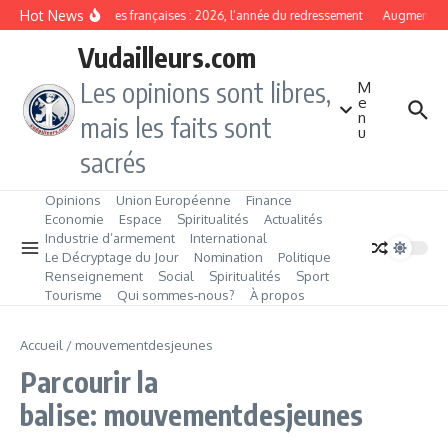
Aller au contenu
Hot News
Banques françaises : 2026, l’année du redressement
Augmentation
Vudailleurs.com
Les opinions sont libres,
M
e
n
mais les faits sont
u
sacrés
Opinions
Union Européenne
Finance
Economie
Espace
Spiritualités
Actualités
Industrie d’armement
International
Le Décryptage du Jour
Nomination
Politique
Renseignement
Social
Spiritualités
Sport
Tourisme
Qui sommes‑nous?
À propos
Accueil
/
mouvementdesjeunes
Parcourir la
balise: mouvementdesjeunes