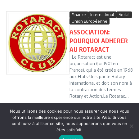
Finance
International
Social
Union Européenne
ASSOCIATION:
POURQUOI ADHERER
AU ROTARACT
Le Rotaract est une
organisation (loi 1901 en
France), qui a été créée en 1968
aux Etats-Unis par le Rotary
International et doit son nom à
la contraction des termes
Rotary et Action.Le Rotarac...
Cedric Leboussi
juillet 7, 2013
Nous utilisons des cookies pour nous assurer que nous vous
Read More
offrons la meilleure expérience sur notre site Web. Si vous
continuez à utiliser ce site, nous supposerons que vous en
êtes satisfait.
Copyright © 2026 Vudailleurs.com | Réalisé par
Magazine