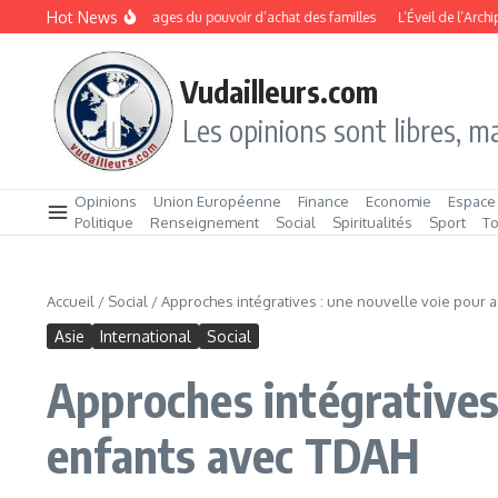
Aller au contenu
Hot News
rée 2026 : les arbitrages du pouvoir d’achat des familles
L’Éveil de l’Archipel 
Vudailleurs.com
Les opinions sont libres, ma
Opinions
Union Européenne
Finance
Economie
Espace
Politique
Renseignement
Social
Spiritualités
Sport
T
Accueil
/
Social
/
Approches intégratives : une nouvelle voie pour
Asie
International
Social
Approches intégratives
enfants avec TDAH