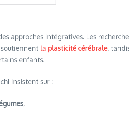
rs des approches intégratives. Les recherc
 soutiennent
la
plasticité cérébrale
, tandi
rtains enfants.
hi insistent sur :
 légumes
,