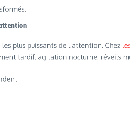
nsformés.
’attention
les plus puissants de l’attention. Chez
le
nt tardif, agitation nocturne, réveils mu
ndent :