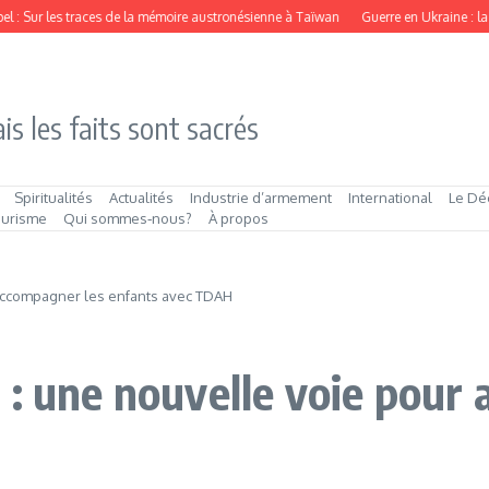
: Sur les traces de la mémoire austronésienne à Taïwan
Guerre en Ukraine : la mer 
is les faits sont sacrés
Spiritualités
Actualités
Industrie d’armement
International
Le Dé
ourisme
Qui sommes‑nous?
À propos
 accompagner les enfants avec TDAH
 : une nouvelle voie pour