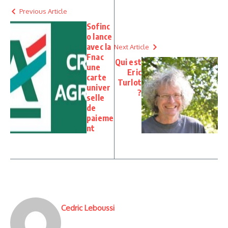
Previous Article
Sofinc
o lance
avec la
Next Article
Fnac
Qui est
une
Eric
carte
Turlot
univer
?
selle
de
paieme
nt
Cedric Leboussi