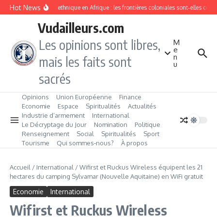
Aller au contenu
Hot News
Division ethnique en Afrique : les frontières coloniales sont‑elles con
Vudailleurs.com
Les opinions sont libres,
M
e
n
mais les faits sont
u
sacrés
Opinions
Union Européenne
Finance
Economie
Espace
Spiritualités
Actualités
Industrie d’armement
International
Le Décryptage du Jour
Nomination
Politique
Renseignement
Social
Spiritualités
Sport
Tourisme
Qui sommes‑nous?
À propos
Accueil
/
International
/
Wifirst et Ruckus Wireless équipent les 21
hectares du camping Sylvamar (Nouvelle Aquitaine) en WiFi gratuit
Economie
International
Wifirst et Ruckus Wireless