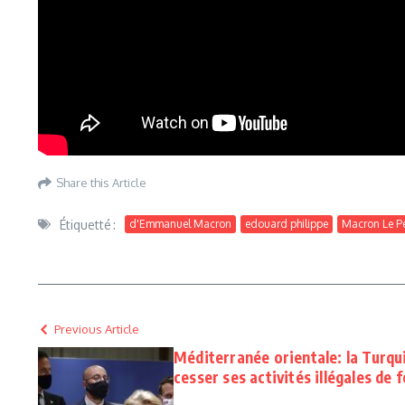
Share this Article
Étiquetté :
d'Emmanuel Macron
edouard philippe
Macron Le P
Previous Article
Méditerranée orientale: la Turq
cesser ses activités illégales de 