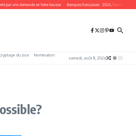
 par une demande en forte hausse
Banques françaises : 2026, l’année du redres
cryptage du Jour
Nomination
samedi, août 8, 2026
ossible?