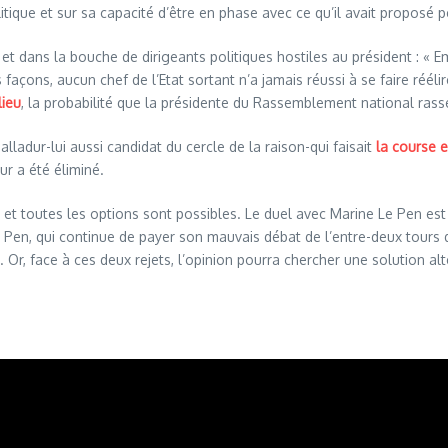
politique et sur sa capacité d’être en phase avec ce qu’il avait propos
et dans la bouche de dirigeants politiques hostiles au président :
« Em
 façons, aucun chef de l’Etat sortant n’a jamais réussi à se faire réé
lieu
, la probabilité que la présidente du Rassemblement national ras
alladur-lui
aussi candidat du cercle de la raison-qui faisait
la course e
r a été éliminé.
e et toutes les options sont possibles. Le duel avec Marine Le Pen est 
Le Pen, qui continue de payer son mauvais débat de l’entre-deux tours 
. Or, face à ces deux rejets, l’opinion pourra chercher une solution al