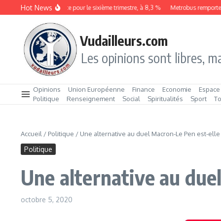
Aller au contenu
Hot News
Le chômage augmente pour le sixième trimestre, à 8,3 %
Metrobus remporte le co
Vudailleurs.com
Les opinions sont libres, ma
Opinions
Union Européenne
Finance
Economie
Espace
Politique
Renseignement
Social
Spiritualités
Sport
T
Accueil
/
Politique
/
Une alternative au duel Macron-Le Pen est-elle
Politique
Une alternative au due
octobre 5, 2020