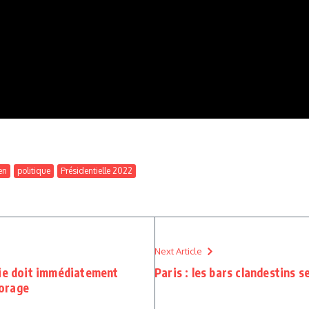
en
politique
Présidentielle 2022
Next Article
uie doit immédiatement
Paris : les bars clandestins s
forage