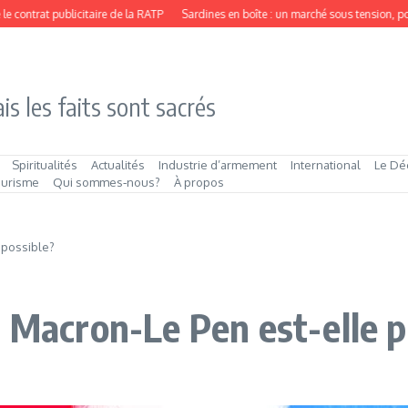
ntrat publicitaire de la RATP
Sardines en boîte : un marché sous tension, porté
is les faits sont sacrés
Spiritualités
Actualités
Industrie d’armement
International
Le Dé
ourisme
Qui sommes‑nous?
À propos
 possible?
l Macron-Le Pen est-elle p