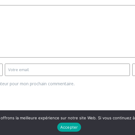
gateur pour mon prochain commentaire.
frons la meilleure expérience sur notre site Web. Si vous continuez à 
Copyright © 2026 Vudailleurs.com | Réalisé par
Magazine d'actualités X
Accepter