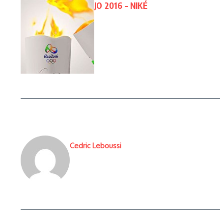
JO 2016 – NIKÉ
Cedric Leboussi