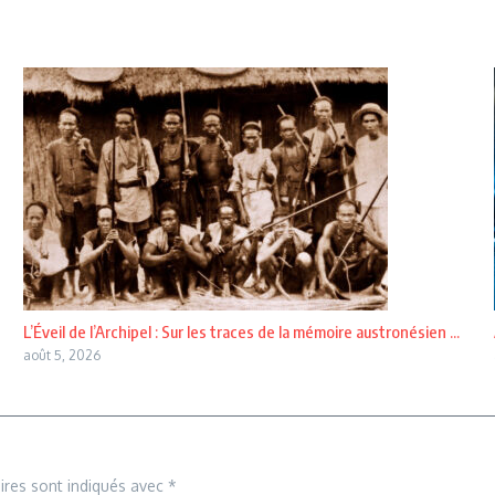
L’Éveil de l’Archipel : Sur les traces de la mémoire austronésien ...
août 5, 2026
ires sont indiqués avec
*