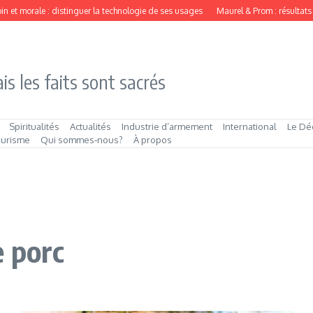
et morale : distinguer la technologie de ses usages
Maurel & Prom : résultats sem
is les faits sont sacrés
Spiritualités
Actualités
Industrie d’armement
International
Le Dé
ourisme
Qui sommes‑nous?
À propos
e porc