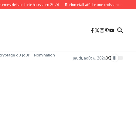
estriels en forte hausse en 2026
Rheinmetall affiche une croissance record en 2
cryptage du Jour
Nomination
jeudi, août 6, 2026