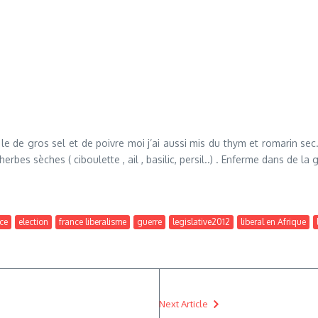
le de gros sel et de poivre moi j’ai aussi mis du thym et romarin sec
rbes sèches ( ciboulette , ail , basilic, persil..) . Enferme dans de l
ce
election
france liberalisme
guerre
legislative2012
liberal en Afrique
Next Article