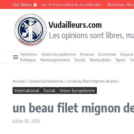
Aller au contenu
Hot News
Immigration de travail : la France devra en accueillir plus
Blockchain, Bitcoin 
Vudailleurs.com
Les opinions sont libres, ma
Opinions
Union Européenne
Finance
Economie
Espace
Politique
Renseignement
Social
Spiritualités
Sport
T
Accueil
/
Union Européenne
/
un beau filet mignon de porc
International
Social
Union Européenne
un beau filet mignon d
juillet 30, 2016