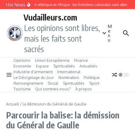
Aller au contenu
Hot News
Division ethnique en Afrique : les frontières coloniales sont‑elles c
Vudailleurs.com
Les opinions sont libres,
M
e
n
mais les faits sont
u
sacrés
Opinions
Union Européenne
Finance
Economie
Espace
Spiritualités
Actualités
Industrie d’armement
International
Le Décryptage du Jour
Nomination
Politique
Renseignement
Social
Spiritualités
Sport
Tourisme
Qui sommes‑nous?
À propos
Accueil
/
la démission du Général de Gaulle
Parcourir la balise: la démission
du Général de Gaulle