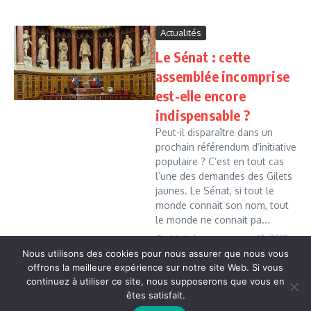
Actualités
Le Sénat : cette
assemblée incomprise
est-elle encore
indispensable ?
Peut-il disparaître dans un
prochain référendum d’initiative
populaire ? C’est en tout cas
l’une des demandes des Gilets
jaunes. Le Sénat, si tout le
monde connait son nom, tout
le monde ne connait pa...
Cedric Leboussi
mars 10, 2019
Nous utilisons des cookies pour nous assurer que nous vous
Read More
offrons la meilleure expérience sur notre site Web. Si vous
continuez à utiliser ce site, nous supposerons que vous en
êtes satisfait.
Copyright © 2026 Vudailleurs.com | Réalisé par
Magazine