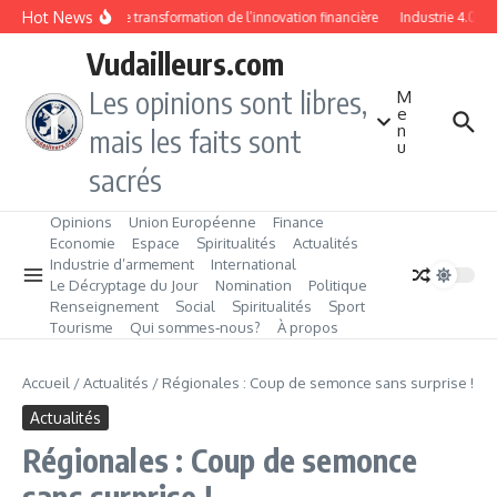
Aller au contenu
Hot News
Dix ans de transformation de l’innovation financière
Industrie 4.0 : l
Vudailleurs.com
Les opinions sont libres,
M
e
n
mais les faits sont
u
sacrés
Opinions
Union Européenne
Finance
Economie
Espace
Spiritualités
Actualités
Industrie d’armement
International
Le Décryptage du Jour
Nomination
Politique
Renseignement
Social
Spiritualités
Sport
Tourisme
Qui sommes‑nous?
À propos
Accueil
/
Actualités
/
Régionales : Coup de semonce sans surprise !
Actualités
Régionales : Coup de semonce
sans surprise !