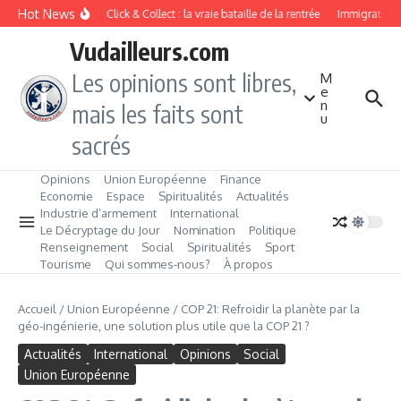
Aller au contenu
Hot News
Drive ou Click & Collect : la vraie bataille de la rentrée
Immigration de 
Vudailleurs.com
Les opinions sont libres,
M
e
n
mais les faits sont
u
sacrés
Opinions
Union Européenne
Finance
Economie
Espace
Spiritualités
Actualités
Industrie d’armement
International
Le Décryptage du Jour
Nomination
Politique
Renseignement
Social
Spiritualités
Sport
Tourisme
Qui sommes‑nous?
À propos
Accueil
/
Union Européenne
/
COP 21: Refroidir la planète par la
géo-ingénierie, une solution plus utile que la COP 21 ?
Actualités
International
Opinions
Social
Union Européenne