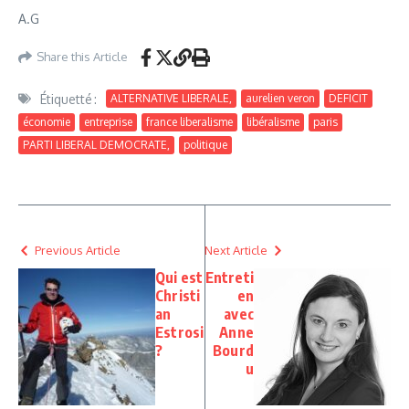
A.G
Share this Article
Étiquetté :
ALTERNATIVE LIBERALE,
aurelien veron
DEFICIT
économie
entreprise
france liberalisme
libéralisme
paris
PARTI LIBERAL DEMOCRATE,
politique
Previous Article
Next Article
Qui est
Entreti
Christi
en
an
avec
Estrosi
Anne
?
Bourd
u