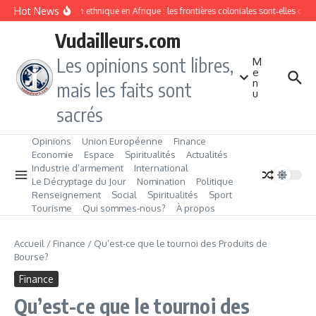
Aller au contenu
Hot News
Division ethnique en Afrique : les frontières coloniales sont‑elles co
Vudailleurs.com
Les opinions sont libres,
M
e
n
mais les faits sont
u
sacrés
Opinions
Union Européenne
Finance
Economie
Espace
Spiritualités
Actualités
Industrie d’armement
International
Le Décryptage du Jour
Nomination
Politique
Renseignement
Social
Spiritualités
Sport
Tourisme
Qui sommes‑nous?
À propos
Accueil
/
Finance
/
Qu’est-ce que le tournoi des Produits de
Bourse?
Finance
Qu’est-ce que le tournoi des