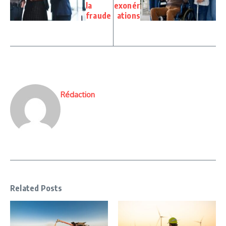
la
exonér
fraude
ations
Rédaction
Related Posts