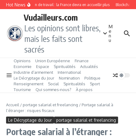
Aller au contenu
Hot News
Immigration de travail : la France devra en accueillir plus
Blockchain, B
Vudailleurs.com
Les opinions sont libres,
M
e
n
mais les faits sont
u
sacrés
Opinions
Union Européenne
Finance
Economie
Espace
Spiritualités
Actualités
Industrie d’armement
International
Le Décryptage du Jour
Nomination
Politique
Renseignement
Social
Spiritualités
Sport
Tourisme
Qui sommes‑nous?
À propos
Accueil
/
portage salarial et freelancing
/
Portage salarial à
l’étranger : risques fiscaux
Le Décryptage du Jour
portage salarial et freelancing
Portage salarial à l’étranger :