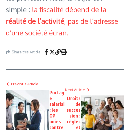
simple :
la fiscalité dépend de la
réalité de l’activité
, pas de l’adresse
d’une société écran.
Share this Article
Previous Article
Next Article
Portag
e
Droits
salarial
de
: les
succes
OP
sion :
unies
règles
contre
et