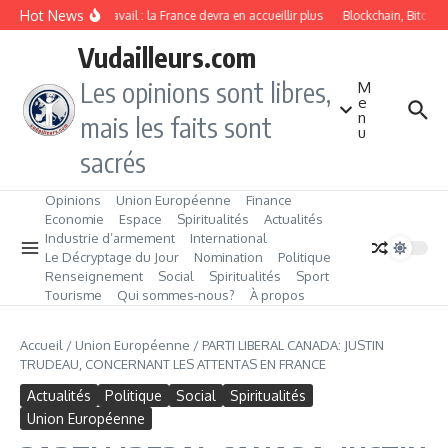
Aller au contenu
Hot News
Immigration de travail : la France devra en accueillir plus
Blockchain, Bitcoin 
Vudailleurs.com
Les opinions sont libres,
M
e
n
mais les faits sont
u
sacrés
Opinions
Union Européenne
Finance
Economie
Espace
Spiritualités
Actualités
Industrie d’armement
International
Le Décryptage du Jour
Nomination
Politique
Renseignement
Social
Spiritualités
Sport
Tourisme
Qui sommes‑nous?
À propos
Accueil
/
Union Européenne
/
PARTI LIBERAL CANADA: JUSTIN
TRUDEAU, CONCERNANT LES ATTENTAS EN FRANCE
Actualités
Politique
Social
Spiritualités
Union Européenne