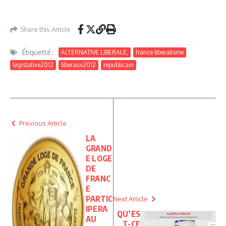
Share this Article
Étiquetté :
ALTERNATIVE LIBERALE,
france liberalisme
legislative2012
liberaux2012
republicain
Previous Article
LA
GRAND
E LOGE
DE
FRANC
E
PARTIC
Next Article
IPERA
QU’ES
AU
T-CE