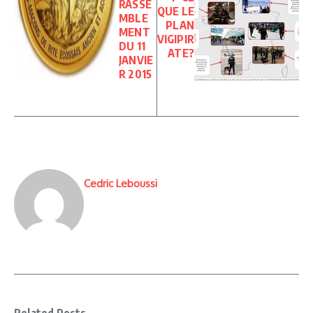
RASSE
QUE LE
MBLE
PLAN
MENT
VIGIPIR
DU 11
ATE?
JANVIE
R 2015
Cedric Leboussi