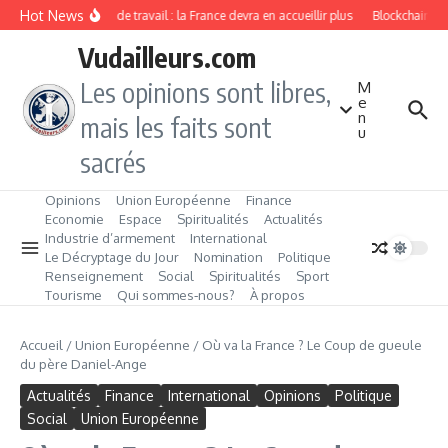
Aller au contenu
Hot News
Immigration de travail : la France devra en accueillir plus
Blockchain, Bit
Vudailleurs.com
Les opinions sont libres,
M
e
n
mais les faits sont
u
sacrés
Opinions
Union Européenne
Finance
Economie
Espace
Spiritualités
Actualités
Industrie d’armement
International
Le Décryptage du Jour
Nomination
Politique
Renseignement
Social
Spiritualités
Sport
Tourisme
Qui sommes‑nous?
À propos
Accueil
/
Union Européenne
/
Où va la France ? Le Coup de gueule
du père Daniel-Ange
Actualités
Finance
International
Opinions
Politique
Social
Union Européenne