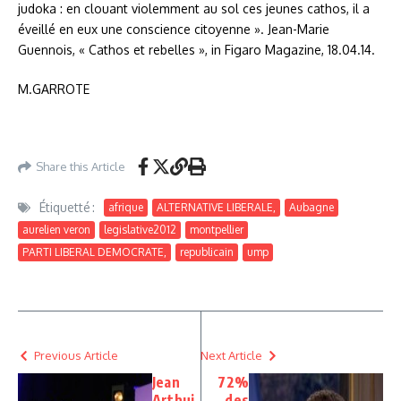
judoka : en clouant violemment au sol ces jeunes cathos, il a
éveillé en eux une conscience citoyenne ». Jean-Marie
Guennois, « Cathos et rebelles », in Figaro Magazine, 18.04.14.
M.GARROTE
Share this Article
Étiquetté :
afrique
ALTERNATIVE LIBERALE,
Aubagne
aurelien veron
legislative2012
montpellier
PARTI LIBERAL DEMOCRATE,
republicain
ump
Previous Article
Next Article
Jean
72%
Arthui
des