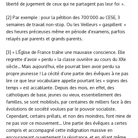
liberté de jugement de ceux qui ne partagent pas leur foi ».
[2] Par exemple : pour la pétition des 700’000 au CESE, 3
semaines de travail non-stop. Ou les Veilleurs « gaspillent »
des heures précieuses même en période d’examens, parfois
relayés par parents et grands-parents.
[3] « L’Église de France traîne une mauvaise conscience. Elle
regrette d’avoir « perdu » la classe ouvrière au cours du XXe
siècle… Mais aujourd’hui, elle pourrait bien avoir perdu sa
propre jeunesse ! La cécité d’une partie des évêques à ne pas
lire ce que leur vocabulaire appelle pourtant les « signes des
temps » est accablante. Depuis des mois, en effet, des
catholiques de base, jeunes ou vieux, essentiellement des
familles, se sont mobilisés, par centaines de milliers face à des
évolutions de société voulues par le pouvoir socialiste.
Cependant, certains prélats, et non des moindres, font mine de
ne pas voir ce mouvement… Une partie des évêques a certes
compris et accompagné cette indignation massive en
encourageant ouvertement la résistance, et en allant même