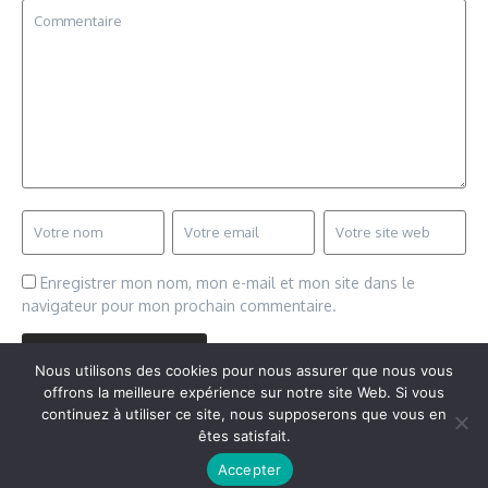
Enregistrer mon nom, mon e-mail et mon site dans le
navigateur pour mon prochain commentaire.
Nous utilisons des cookies pour nous assurer que nous vous
offrons la meilleure expérience sur notre site Web. Si vous
continuez à utiliser ce site, nous supposerons que vous en
êtes satisfait.
Copyright © 2026 Vudailleurs.com | Réalisé par
Magazine
Accepter
d'actualités X