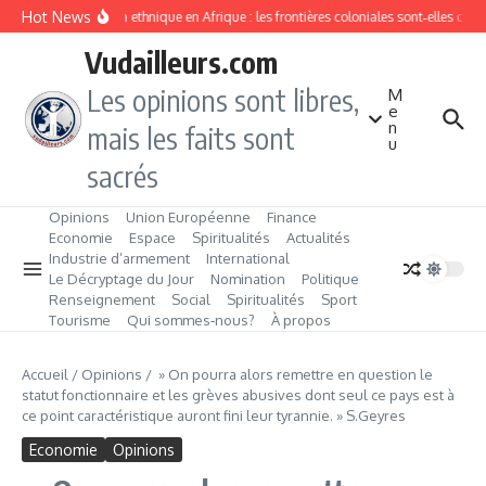
Aller au contenu
Hot News
Division ethnique en Afrique : les frontières coloniales sont‑elles con
Vudailleurs.com
Les opinions sont libres,
M
e
n
mais les faits sont
u
sacrés
Opinions
Union Européenne
Finance
Economie
Espace
Spiritualités
Actualités
Industrie d’armement
International
Le Décryptage du Jour
Nomination
Politique
Renseignement
Social
Spiritualités
Sport
Tourisme
Qui sommes‑nous?
À propos
Accueil
/
Opinions
/
» On pourra alors remettre en question le
statut fonctionnaire et les grèves abusives dont seul ce pays est à
ce point caractéristique auront fini leur tyrannie. » S.Geyres
Economie
Opinions