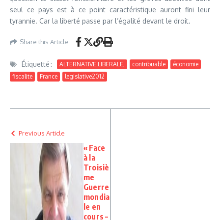
seul ce pays est à ce point caractéristique auront fini leur
tyrannie. Car la liberté passe par l’égalité devant le droit.
Share this Article
Étiquetté :
ALTERNATIVE LIBERALE,
contribuable
économie
fiscalite
France
legislative2012
Previous Article
« Face
à la
Troisiè
me
Guerre
mondia
le en
cours –