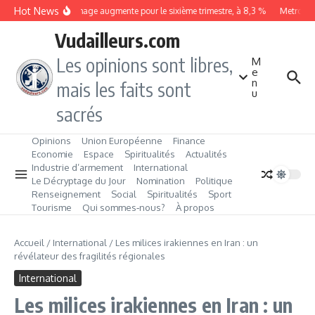
Aller au contenu
Hot News
Le chômage augmente pour le sixième trimestre, à 8,3 %
Metrobus r
Vudailleurs.com
Les opinions sont libres,
M
e
n
mais les faits sont
u
sacrés
Opinions
Union Européenne
Finance
Economie
Espace
Spiritualités
Actualités
Industrie d’armement
International
Le Décryptage du Jour
Nomination
Politique
Renseignement
Social
Spiritualités
Sport
Tourisme
Qui sommes‑nous?
À propos
Accueil
/
International
/
Les milices irakiennes en Iran : un
révélateur des fragilités régionales
International
Les milices irakiennes en Iran : un