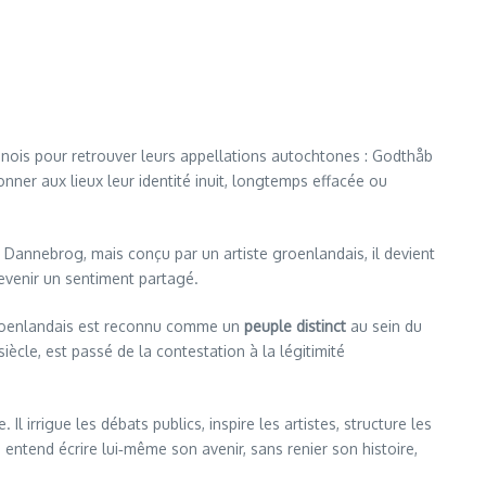
nois pour retrouver leurs appellations autochtones : Godthåb
donner aux lieux leur identité inuit, longtemps effacée ou
 Dannebrog, mais conçu par un artiste groenlandais, il devient
devenir un sentiment partagé.
groenlandais est reconnu comme un
peuple distinct
au sein du
cle, est passé de la contestation à la légitimité
e. Il irrigue les débats publics, inspire les artistes, structure les
 entend écrire lui‑même son avenir, sans renier son histoire,