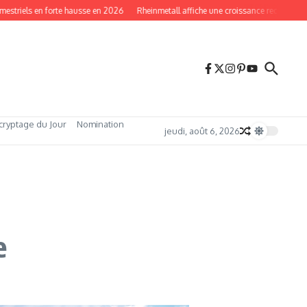
ls en forte hausse en 2026
Rheinmetall affiche une croissance record en 2026
cryptage du Jour
Nomination
jeudi, août 6, 2026
e