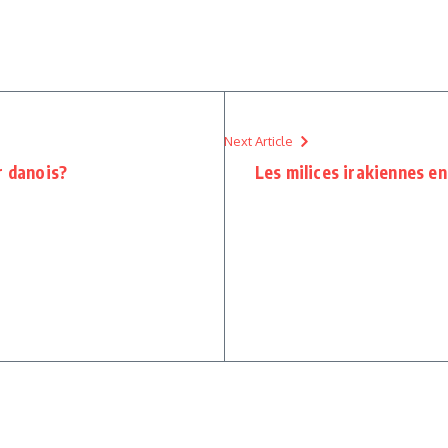
Next Article
r danois?
Les milices irakiennes en 