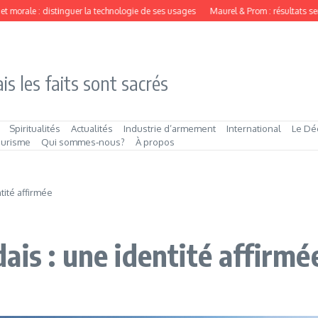
le : distinguer la technologie de ses usages
Maurel & Prom : résultats semestrie
is les faits sont sacrés
Spiritualités
Actualités
Industrie d’armement
International
Le Dé
ourisme
Qui sommes‑nous?
À propos
tité affirmée
is : une identité affirmé