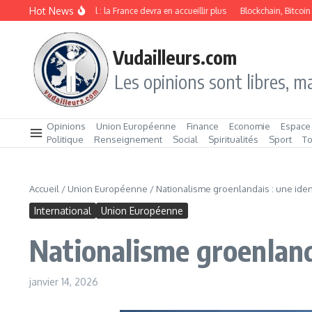
Aller au contenu
Hot News
gration de travail : la France devra en accueillir plus
Blockchain, Bitcoin et mora
Vudailleurs.com
Les opinions sont libres, ma
Opinions
Union Européenne
Finance
Economie
Espace
Politique
Renseignement
Social
Spiritualités
Sport
T
Accueil
/
Union Européenne
/
Nationalisme groenlandais : une iden
International
Union Européenne
Nationalisme groenlanda
janvier 14, 2026