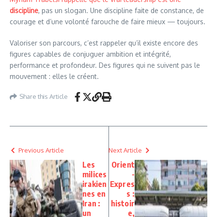
discipline
, pas un slogan. Une discipline faite de constance, de
courage et d’une volonté farouche de faire mieux — toujours.
Valoriser son parcours, c’est rappeler qu’il existe encore des
figures capables de conjuguer ambition et intégrité,
performance et profondeur. Des figures qui ne suivent pas le
mouvement : elles le créent.
Share this Article
Previous Article
Next Article
Les
Orient
milices
-
irakien
Expres
nes en
s :
Iran :
histoir
un
e,