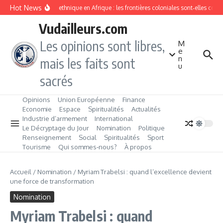
Aller au contenu
Hot News
Division ethnique en Afrique : les frontières coloniales sont‑elles con
Vudailleurs.com
Les opinions sont libres,
M
e
n
mais les faits sont
u
sacrés
Opinions
Union Européenne
Finance
Economie
Espace
Spiritualités
Actualités
Industrie d’armement
International
Le Décryptage du Jour
Nomination
Politique
Renseignement
Social
Spiritualités
Sport
Tourisme
Qui sommes‑nous?
À propos
Accueil
/
Nomination
/
Myriam Trabelsi : quand l’excellence devient
une force de transformation
Nomination
Myriam Trabelsi : quand