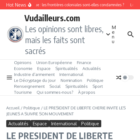
Aller au contenu
Hot News
ion ethnique en Afrique : les frontières coloniales sont‑elles condamnées ?
Le ch
Vudailleurs.com
Les opinions sont libres,
M
e
n
mais les faits sont
u
sacrés
Opinions
Union Européenne
Finance
Economie
Espace
Spiritualités
Actualités
Industrie d’armement
International
Le Décryptage du Jour
Nomination
Politique
Renseignement
Social
Spiritualités
Sport
Tourisme
Qui sommes‑nous?
À propos
Accueil
/
Politique
/
LE PRESIDENT DE LIBERTE CHERIE INVITE LES
JEUNES A SUIVRE SON MOUVEMENT
Actualités
Espace
International
Politique
LE PRESIDENT DE LIBERTE